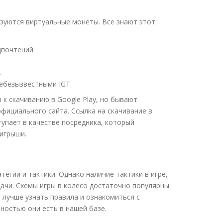
ьзуются виртуальные монеты. Все знают этот
дпочтений.
.
небезызвестными IGT.
к скачиванию в Google Play, но бывают
официального сайта. Ссылка на скачивание в
упает в качестве посредника, который
ыигрыши.
гии и тактики. Однако наличие тактики в игре,
дачи. Схемы игры в колесо достаточно популярны
 лучше узнать правила и ознакомиться с
ностью они есть в нашей базе.