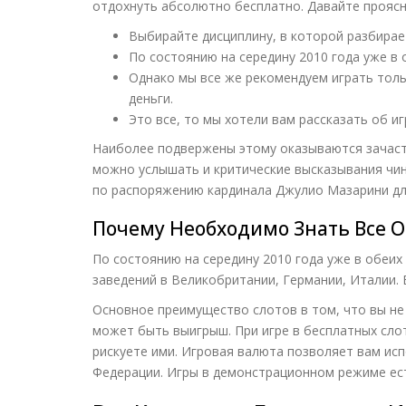
отдохнуть абсолютно бесплатно. Давайте проясни
Выбирайте дисциплину, в которой разбирает
По состоянию на середину 2010 года уже в 
Однако мы все же рекомендуем играть толь
деньги.
Это все, то мы хотели вам рассказать об и
Наиболее подвержены этому оказываются зачаст
можно услышать и критические высказывания чин
по распоряжению кардинала Джулио Мазарини для
Почему Необходимо Знать Все 
По состоянию на середину 2010 года уже в обеих
заведений в Великобритании, Германии, Италии. 
Основное преимущество слотов в том, что вы не 
может быть выигрыш. При игре в бесплатных слот
рискуете ими. Игровая валюта позволяет вам ис
Федерации. Игры в демонстрационном режиме ест