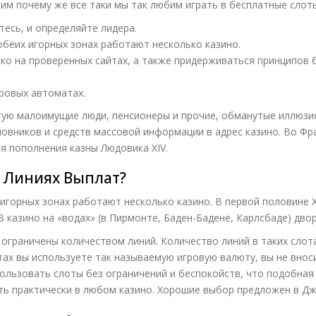
м почему же все таки мы так любим играть в бесплатные слоты 
есь, и определяйте лидера.
обеих игорных зонах работают несколько казино.
ко на проверенных сайтах, а также придерживаться принципов 
гровых автоматах.
ую малоимущие люди, пенсионеры и прочие, обманутые иллюзи
овников и средств массовой информации в адрес казино. Во Фр
 пополнения казны Людовика XIV.
О Линиях Выплат?
 игорных зонах работают несколько казино. В первой половине 
В казино на «водах» (в Пирмонте, Баден-Бадене, Карлсбаде) дво
ограничены количеством линий. Количество линий в таких слот
ах вы используете так называемую игровую валюту, вы не вноси
пользовать слоты без ограничений и беспокойств, что подобная
ь практически в любом казино. Хорошие выбор предложен в Дж