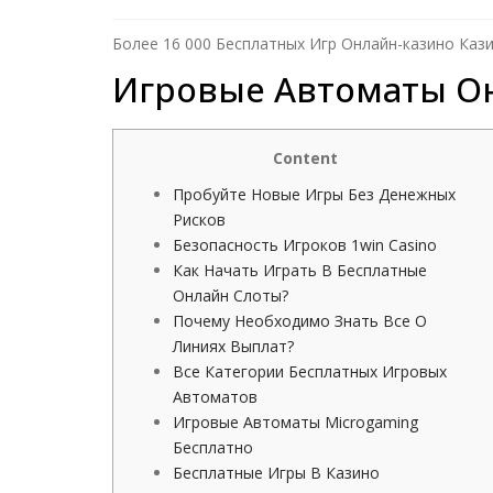
Более 16 000 Бесплатных Игр Онлайн-казино Кази
Игровые Автоматы Он
Content
Пробуйте Новые Игры Без Денежных
Рисков
Безопасность Игроков 1win Casino
Как Начать Играть В Бесплатные
Онлайн Слоты?
Почему Необходимо Знать Все О
Линиях Выплат?
Все Категории Бесплатных Игровых
Автоматов
Игровые Автоматы Microgaming
Бесплатно
Бесплатные Игры В Казино