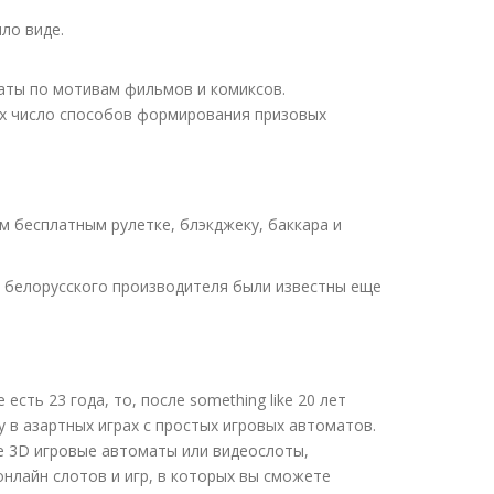
ло виде.
раты по мотивам фильмов и комиксов.
ых число способов формирования призовых
м бесплатным рулетке, блэкджеку, баккара и
ы белорусского производителя были известны еще
сть 23 года, то, после something like 20 лет
 в азартных играх с простых игровых автоматов.
ые 3D игровые автоматы или видеослоты,
нлайн слотов и игр, в которых вы сможете