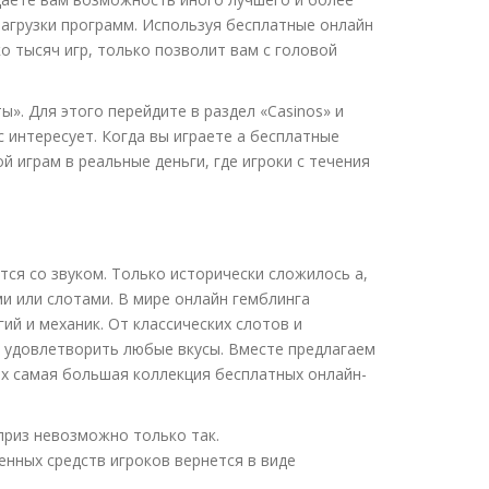
загрузки программ. Используя бесплатные онлайн
о тысяч игр, только позволит вам с головой
». Для этого перейдите в раздел «Casinos» и
 интересует. Когда вы играете а бесплатные
й играм в реальные деньги, где игроки с течения
тся со звуком. Только исторически сложилось а,
и или слотами. В мире онлайн гемблинга
й и механик. От классических слотов и
т удовлетворить любые вкусы. Вместе предлагаем
их самая большая коллекция бесплатных онлайн-
приз невозможно только так.
нных средств игроков вернется в виде