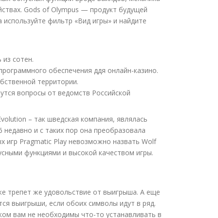
йствах. Gods of Olympus — продукт будущей
а используйте фильтр «Вид игры» и найдите
 из сотен.
 программного обеспечения ддя онлайн-казино.
бственной территории.
нутся вопросы от ведомств Российской
volution – так шведская компания, являлась
6 недавно и с таких пор она преобразовала
 игр Pragmatic Play невозможно назвать Wolf
нусными функциями и высокой качеством игры.
же трепет же удовольствие от выигрыша. А еще
ся выигрыши, если обоих символы идут в ряд.
ком вам не необходимы что-то устанавливать в