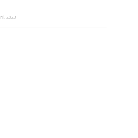
ril, 2023