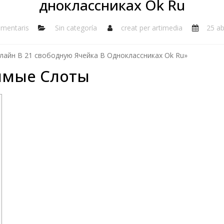
дноклассниках Ok Ru
omentaris
Sin categoría
creat per
artimedia
25 ab
лайн В 21 свободную Ячейка В Одноклассниках Ok Ru»
имые Слоты