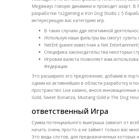
Megaways говорю динамики и проводит азарт. В F
разработки 1x2gaming и Iron Dog Studio с 5 бар
интересующую вас категорию игр.
В таких случаях ддя легитимной деятельно
Используя наши фильтры вы смогут сузить п
NetEnt (ранее известная а Net Entertainme
Специфика законодательства некоторых ст
Игровая валюта позволяет вам использоват
Федерации.
Это расширило его предложение, добавив в портфе
одним из активнейших в области разработку и по
пространство Live казино, внося инновационные
Gold, Sweet Bonanza, Mustang Gold и The Dog Ho
ответственный Игра
Сумма потенциального выигрыша зависит от всей 
начать очень просто а не займет только вас мно
Это виды слотов, для предназначенных которых 