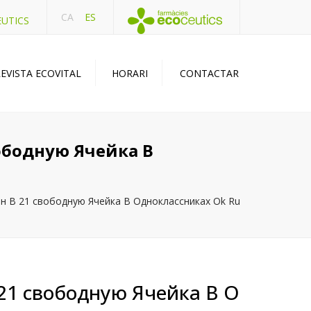
CA
ES
EUTICS
EVISTA ECOVITAL
HORARI
CONTACTAR
ободную Ячейка В
н В 21 свободную Ячейка В Одноклассниках Ok Ru
21 свободную Ячейка В О