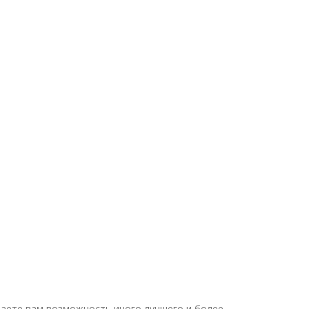
даете вам возможность иного лучшего и более