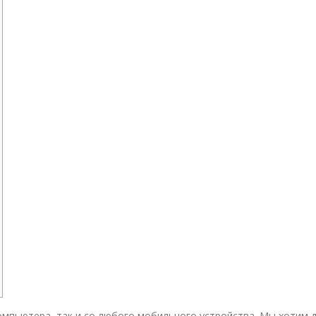
омпьютера, так и со любого мобильного устройства. Мы хотим 