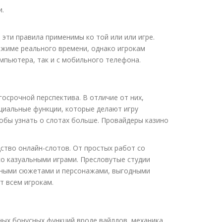
и.
 эти правила применимы ко той или или игре.
режиме реального времени, однако игрокам
омпьютера, так и с мобильного телефона.
госрочной перспектива. В отличие от них,
циальные функции, которые делают игру
обы узнать о слотах больше. Провайдеры казино
дство онлайн-слотов. От простых работ со
о казуальными играми. Пресловутые студии
нными сюжетами и персонажами, выгодными
т всем игрокам.
ьных бонусных функций вроде вайлдов, механика