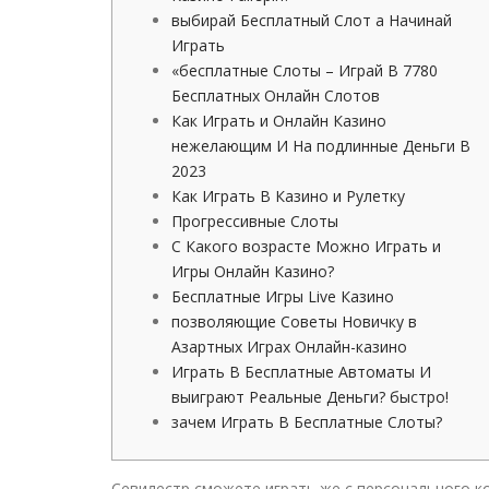
выбирай Бесплатный Слот а Начинай
Играть
«бесплатные Слоты – Играй В 7780
Бесплатных Онлайн Слотов
Как Играть и Онлайн Казино
нежелающим И На подлинные Деньги В
2023
Как Играть В Казино и Рулетку
Прогрессивные Слоты
С Какого возрасте Можно Играть и
Игры Онлайн Казино?
Бесплатные Игры Live Казино
позволяющие Советы Новичку в
Азартных Играх Онлайн-казино
Играть В Бесплатные Автоматы И
выиграют Реальные Деньги? быстро!
зачем Играть В Бесплатные Слоты?
Севилестр сможете играть же с персонального к