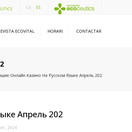
CA
ES
EUTICS
EVISTA ECOVITAL
HORARI
CONTACTAR
2
чшие Онлайн Казино На Русском Языке Апрель 202
ыке Апрель 202
ner, 2024