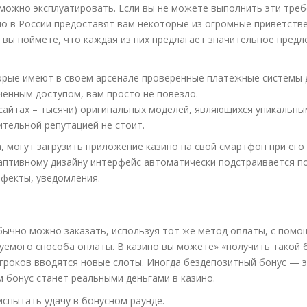
 можно эксплуатировать. Если вы не можете выполнить эти тре
но в России предоставят вам некоторые из огромные приветств
вы поймете, что каждая из них предлагает значительное предл
орые имеют в своем арсенале проверенные платежные системы д
иченным доступом, вам просто не повезло.
сайтах – тысячи) оригинальных моделей, являющихся уникальн
ительной репутацией не стоит.
, могут загрузить приложение казино на свой смартфон при его
даптивному дизайну интерфейс автоматически подстраивается п
фекты, уведомления.
обычно можно заказать, используя тот же метод оплаты, с помо
уемого способа оплаты. В казино вы можете» «получить такой б
-игроков вводятся новые слоты. Иногда бездепозитный бонус — 
 бонус станет реальными деньгами в казино.
спытать удачу в бонусном раунде.