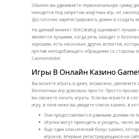
Обычно вы удваиваете первоначальную сумму деп
находится под запретом азартных игр, но законо
Достаточно зарегистрировать домен и создать и
На данный момент SlotCatalog оценивает лучшие
являются лучшими, когда речь заходит о безопас
хорошим, есть несколько других аспектов, котор
против неподобающего обращения со стороны онл
Casinomeister.
Игры В Онлайн Казино Gamet
Вы можете играть и даже, возможно, увеличите с
бесплатных игр довольно просто. Просто просмот
вы сможете начать играть. Если вы играете в сло
игру, в окне ниже вы увидите список казино, в к
Они предоставляются равными долями по tw
Игроки могут приходить и уходить, число а
Еще один классический бонус казино, кото
игроков, впервые регистрирующихся на сайт