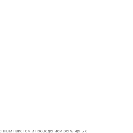
енным пакетом и проведением регулярных