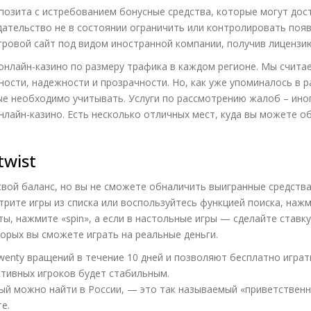
озита с истребованием бонусные средства, которые могут дос
дательство не в состоянии ограничить или контролировать появ
гровой сайт под видом иностранной компании, получив лицензию
 онлайн-казино по размеру трафика в каждом регионе. Мы счита
ности, надежности и прозрачности. Но, как уже упоминалось в р
ые необходимо учитывать. Услуги по рассмотрению жалоб – ино
айн-казино. Есть несколько отличных мест, куда вы можете обр
wist
вой баланс, но вы не сможете обналичить выигранные средства.
рите игры из списка или воспользуйтесь функцией поиска, нажм
ты, нажмите «spin», а если в настольные игры — сделайте ставку
оторых вы сможете играть на реальные деньги.
enty вращений в течение 10 дней и позволяют бесплатно играт
ктивных игроков будет стабильным.
рый можно найти в России, — это так называемый «приветственн
е.