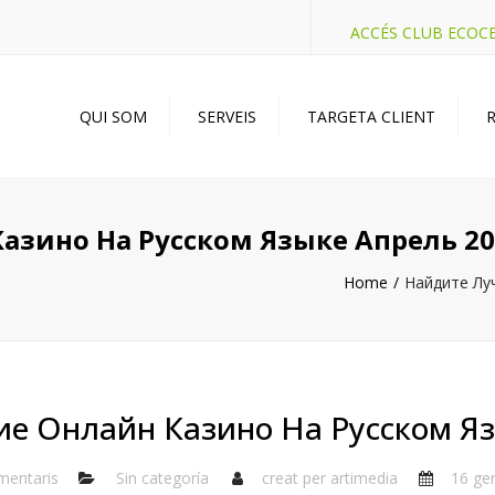
ACCÉS CLUB ECOC
QUI SOM
SERVEIS
TARGETA CLIENT
R
азино На Русском Языке Апрель 20
Home
Найдите Лу
е Онлайн Казино На Русском Яз
mentaris
Sin categoría
creat per
artimedia
16 ge