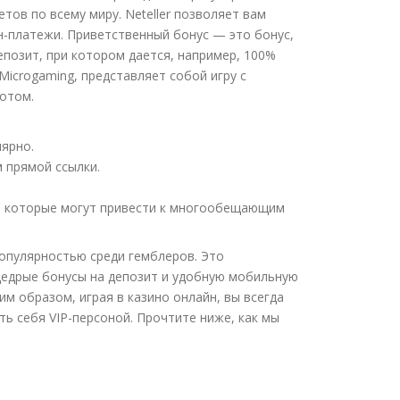
тов по всему миру. Neteller позволяет вам
н-платежи. Приветственный бонус — это бонус,
позит, при котором дается, например, 100%
icrogaming, представляет собой игру с
отом.
лярно.
 прямой ссылки.
ы, которые могут привести к многообещающим
популярностью среди гемблеров. Это
щедрые бонусы на депозит и удобную мобильную
им образом, играя в казино онлайн, вы всегда
ть себя VIP-персоной. Прочтите ниже, как мы