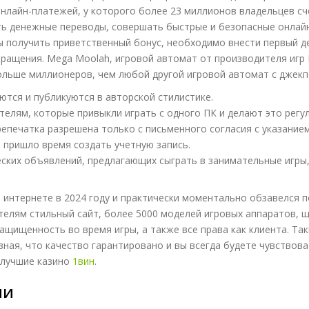
онлайн-платежей, у которого более 23 миллионов владельцев сче
ать денежные переводы, совершать быстрые и безопасные онлай
 получить приветственный бонус, необходимо внести первый де
ращения. Mega Moolah, игровой автомат от производителя игр M
ольше миллионеров, чем любой другой игровой автомат с джекп
тся и публикуются в авторской стилистике.
елям, которые привыкли играть с одного ПК и делают это регу
епечатка разрешена только с письменного согласия с указанием
 пришло время создать учетную запись.
ческих объявлений, предлагающих сыграть в занимательные игр
 в интернете в 2024 году и практически моментально обзавелся 
телям стильный сайт, более 5000 моделей игровых аппаратов, 
ащищенность во время игры, а также все права как клиента. Так
зная, что качество гарантировано и вы всегда будете чувствова
 лучшие казино
1вин
.
ии