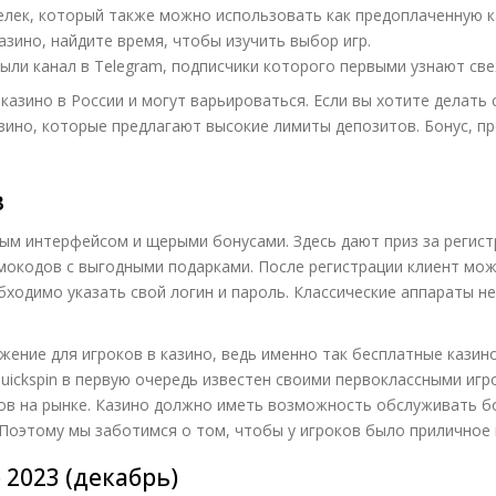
лек, который также можно использовать как предоплаченную к
зино, найдите время, чтобы изучить выбор игр.
рыли канал в Telegram, подписчики которого первыми узнают св
азино в России и могут варьироваться. Если вы хотите делать с
зино, которые предлагают высокие лимиты депозитов. Бонус, п
в
м интерфейсом и щерыми бонусами. Здесь дают приз за регистр
окодов с выгодными подарками. После регистрации клиент може
бходимо указать свой логин и пароль. Классические аппараты 
жение для игроков в казино, ведь именно так бесплатные кази
uickspin в первую очередь известен своими первоклассными иг
тов на рынке. Казино должно иметь возможность обслуживать 
 Поэтому мы заботимся о том, чтобы у игроков было приличное 
2023 (декабрь)