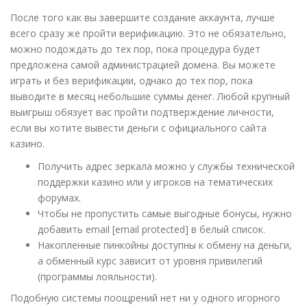
После того как вы завершите создание аккаунта, лучше
всего сразу же пройти верификацию. Это не обязательно,
можно подождать до тех пор, пока процедура будет
предложена самой администрацией домена. Вы можете
играть и без верификации, однако до тех пор, пока
выводите в месяц небольшие суммы денег. Любой крупный
выигрыш обязует вас пройти подтверждение личности,
если вы хотите вывести деньги с официального сайта
казино.
Получить адрес зеркала можно у службы технической
поддержки казино или у игроков на тематических
форумах.
Чтобы не пропустить самые выгодные бонусы, нужно
добавить email [email protected] в белый список.
Накопленные пинкойны доступны к обмену на деньги,
а обменный курс зависит от уровня привилегий
(программы лояльности).
Подобную системы поощрений нет ни у одного игорного