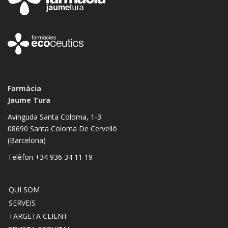
Farmàcia
Jaume Tura
Avinguda Santa Coloma, 1-3
08690 Santa Coloma De Cervelló
(Barcelona)
Telèfon +34 936 34 11 19
QUI SOM
SERVEIS
TARGETA CLIENT