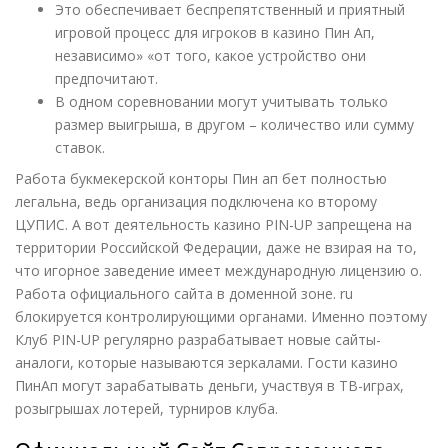
Это обеспечивает беспрепятственный и приятный
игровой процесс для игроков в казино Пин Ап,
независимо» «от того, какое устройство они
предпочитают.
В одном соревновании могут учитывать только
размер выигрыша, в другом – количество или сумму
ставок.
Работа букмекерской конторы Пин ап бет полностью
легальна, ведь организация подключена ко второму
ЦУПИС. А вот деятельность казино PIN-UP запрещена на
территории Российской Федерации, даже не взирая на то,
что игорное заведение имеет международную лицензию о.
Работа официального сайта в доменной зоне. ru
блокируется контролирующими органами. Именно поэтому
Клуб PIN-UP регулярно разрабатывает новые сайты-
аналоги, которые называются зеркалами. Гости казино
ПинАп могут зарабатывать деньги, участвуя в ТВ-играх,
розыгрышах лотерей, турниров клуба.