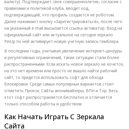
валюту). Подтверждает свое совершеннолетие, согласие с
правилами и политикой клуба, вводит код,
подтверждающий, что профиль создается не роботом.
Далее нажимают кнопку «Зарегистрироваться», после чего
на указанный e-mail высылается ссылка активатор. Вход на
официальный сайт или актуальное на сегодня зеркало
PinUp по ней активирует новую учетную запись гемблера.
В последние годы, учитывая увеличение интернет-цензуры
и регулятивных ограничений, такие ситуации стали более
распространенными. Если искать новое зеркало не хочется,
на это нет времени или просто не вышло найти рабочий
сайт, то придется использовать софт для обхода
блокировки. Среди самых популярных вариантов стоит
отметить Прокси, Сайты анонимайзеры, ВПН и Тор. Весь
этот софт распространяется бесплатно и отличается
только способом работы и удобством.
Как Начать Играть С Зеркала
Сайта