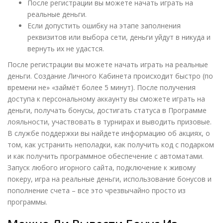
После регистрации вы можете начать играть на
реальные деньги.
Если допустить ошибку на этапе заполнения
реквизитов или выбора сети, деньги уйдут в никуда и
вернуть их не удастся.
После регистрации вы можете начать играть на реальные
деньги. Создание Личного Кабинета происходит быстро (по
времени не» «займёт более 5 минут). После получения
доступа к персональному аккаунту вы сможете играть на
деньги, получать бонусы, достигать статуса в Программе
лояльности, участвовать в турнирах и выводить призовые.
В службе поддержки вы найдете информацию об акциях, о
том, как устранить неполадки, как получить код с подарком
и как получить программное обеспечение с автоматами.
Запуск любого игорного сайта, подключение к живому
покеру, игра на реальные деньги, использование бонусов и
пополнение счета – все это чрезвычайно просто из
программы.