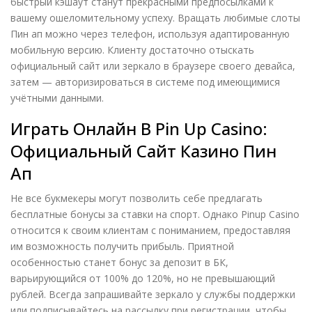
быстрый кэшаут станут прекрасными предпосылками к
вашему ошеломительному успеху. Вращать любимые слоты
Пин ап можно через телефон, используя адаптированную
мобильную версию. Клиенту достаточно отыскать
официальный сайт или зеркало в браузере своего девайса,
затем — авторизироваться в системе под имеющимися
учётными данными.
Играть Онлайн В Pin Up Casino:
Официальный Сайт Казино Пин
Ап
Не все букмекеры могут позволить себе предлагать
бесплатные бонусы за ставки на спорт. Однако Pinup Casino
относится к своим клиентам с пониманием, предоставляя
им возможность получить прибыль. Приятной
особенностью станет бонус за депозит в БК,
варьирующийся от 100% до 120%, но не превышающий
рублей. Всегда запрашивайте зеркало у службы поддержки
или подписывайтесь на рассылку при регистрации, чтобы