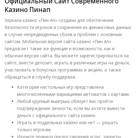
Официальный Сайт Современного
Казино Пинап
Зеркала казино «Пин Ап» созданы для обеспечения
безопасности игроков и сохранения их финансовых данных
в случае непредвиденных сбоев и проблем с основным
сайтом. Мобильная версия сайта казино «Пин Ап»
предлагает такие же функции и возможности, как и
обычная версия сайта. Вы можете зарегистрироваться на
сайте, внести депозит, играть в различные игры на деньги,
участвовать в бонусных программах и акциях, а также
обращаться в службу поддержки.
Категория настольных игр представлена
многочисленными вариациями автоматов с картами.
Любой крупный выигрыш обязует вас пройти
подтверждение личности, если вы хотите вывести
деньги с официального сайта казино.
Играть в поддельных казино или нет — решать
только игрокам.
Изучите правила предоставления услуг, запреты,