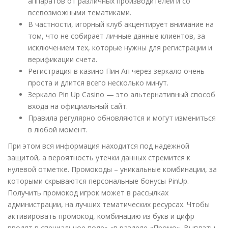
аппаратов от различных производителей и со
всевозможными тематиками.
В частности, игорный клуб акцентирует внимание на
том, что не собирает личные данные клиентов, за
исключением тех, которые нужны для регистрации и
верификации счета.
Регистрация в казино Пин Ап через зеркало очень
проста и длится всего несколько минут.
Зеркало Pin Up Casino — это альтернативный способ
входа на официальный сайт.
Правила регулярно обновляются и могут измениться
в любой момент.
При этом вся информация находится под надежной
защитой, а вероятность утечки данных стремится к
нулевой отметке. Промокоды – уникальные комбинации, за
которыми скрываются персональные бонусы PinUp.
Получить промокод игрок может в рассылках
администрации, на лучших тематических ресурсах. Чтобы
активировать промокод, комбинацию из букв и цифр
вводят в специальное поле» «в разделе «Промо». Выплаты