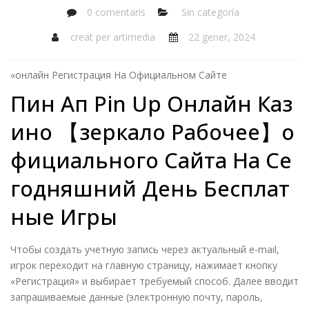
0 comentaris
Sin categoría
creat per
artimedia
22 gener, 2024
«онлайн Регистрация На Официальном Сайте
Пин Ап Pin Up Онлайн Каз
ино 【зеркало Рабочее】о
фициального Сайта На Се
годняшний День Бесплат
ные Игры
Чтобы создать учетную запись через актуальный e-mail,
игрок переходит на главную страницу, нажимает кнопку
«Регистрация» и выбирает требуемый способ. Далее вводит
запрашиваемые данные (электронную почту, пароль,