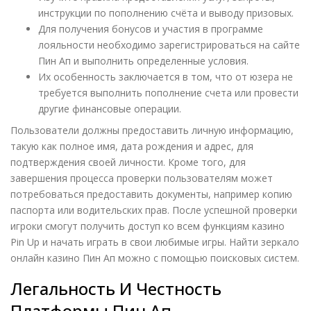
инструкции по пополнению счёта и выводу призовых.
Для получения бонусов и участия в программе
лояльности необходимо зарегистрироваться на сайте
Пин Ап и выполнить определенные условия.
Их особенность заключается в том, что от юзера не
требуется выполнить пополнение счета или провести
другие финансовые операции.
Пользователи должны предоставить личную информацию,
такую как полное имя, дата рождения и адрес, для
подтверждения своей личности. Кроме того, для
завершения процесса проверки пользователям может
потребоваться предоставить документы, например копию
паспорта или водительских прав. После успешной проверки
игроки смогут получить доступ ко всем функциям казино
Pin Up и начать играть в свои любимые игры. Найти зеркало
онлайн казино Пин Ап можно с помощью поисковых систем.
Легальность И Честность
Платформы Пин Ап