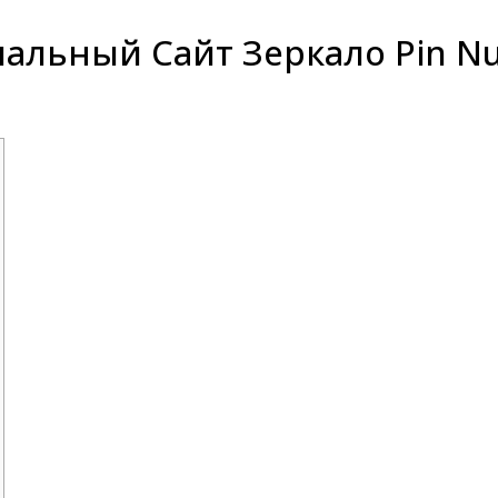
альный Сайт Зеркало Pin N