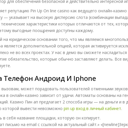
тор для обеспечения безопасной и действительно интересной иг
т репутацию Pin Up On line casino как ведущего онлайн-казино 
ity — указывает на высокую дисперсию слота (комбинации выпад
ехнические характеристики которых отличаются от тех, котор
оэтому выгодные поощрения доступны каждому.
ой на юридическом основании того, что мы являемся многополь
а является дополнительной опцией, которая активируется искл
еко не во всех проектах. У нас в демо вы сможете насладиться 
ругие обязательство, которые обычно заставляют делать. Все в
зуете.
а Телефон Андроид И Iphone
м вызовам, может порадовать пользователей отменными звуко
ка в онлайн-казино зависит от удачи. Автоматы основаны на ге
й. Казино Пин ап предлагает 2 способа игры — на деньги и в 
по которой вывести невозможно
pin up вход в личный кабинет
.
ь в себя название площадки, которую он копирует.
 письмо на email с ссылкой на актуальный сайт.» «[newline]Зер