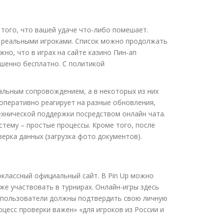
 того, что вашей удаче что-либо помешает.
у реальными игроками. Список можно продолжать
но, что в играх на сайте казино Пин-ап
шенно бесплатно. С политикой
льным сопровождением, а в некоторых из них
оперативно реагирует на разные обновления,
ехнической поддержки посредством онлайн чата.
тему – простые процессы. Кроме того, после
ерка данных (загрузка фото документов).
воклассный официальный сайт. В Pin Up можно
кже участвовать в турнирах. Онлайн-игры здесь
и пользователи должны подтвердить свою личную
цесс проверки важен» «для игроков из России и