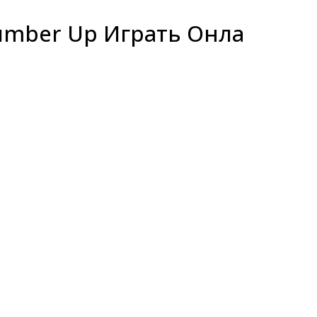
umber Up Играть Онла