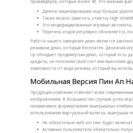
провайдеров, которых более 40. Это важный фак
Данное лицензирование еще больше укрепляе
Также можно заметить отметку High Volatil
Это модифицированные игровые автоматы, т
Перечень кодов регулярно обновляется, п
Работа нашего заведения демо является законн
режимом демо, который бесплатен. Денежная игр
Up обладает продвинутым демо, который есть дал
кредиты, не пополняя свой счет или выполняя д
зависимости от вида режима, который вы исполь
Мобильная Версия Пин Ап Н
Продукция компании отвечает всем современны
изображением. В большинстве случаев успех игро
независимое формирование выигрышных комбинаци
использовании виртуальной валюты, выигрыши 
Не обязательно веб-хостинг будет включат
Активные пользователи обязательно получат