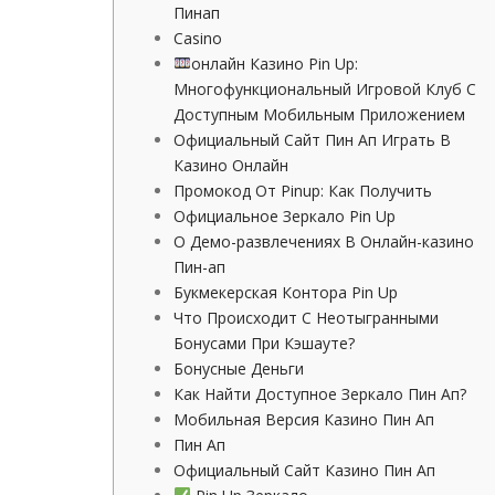
Пинап
Casino
онлайн Казино Pin Up:
Многофункциональный Игровой Клуб С
Доступным Мобильным Приложением
Официальный Сайт Пин Ап Играть В
Казино Онлайн
Промокод От Pinup: Как Получить
Официальное Зеркало Pin Up
О Демо-развлечениях В Онлайн-казино
Пин-ап
Букмекерская Контора Pin Up
Что Происходит С Неотыгранными
Бонусами При Кэшауте?
Бонусные Деньги
Как Найти Доступное Зеркало Пин Ап?
Мобильная Версия Казино Пин Ап
Пин Ап
Официальный Сайт Казино Пин Ап