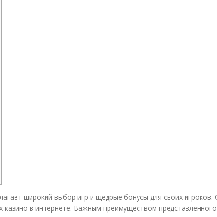
длагает широкий выбор игр и щедрые бонусы для своих игроков. 
х казино в интернете. Важным преимуществом представленного