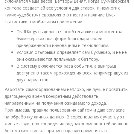
склоняется чаша весов. Бетторы ценят, когда букмекерская
контора создает ей все условия ддя ставок. К немногих
таких «удобств» невозможно отнести и наличие Live-
статистики в мобильном приложении.
DraftKings выделяется пообтесавшихся множества
букмекерских платформ благодаря своей
приверженности инновациям и технологиям.
Условия отыгрыша определяет сам букмекер, и не не
они оказываются лояльными к беттору.
В систему включается раза события, а выигрыш
доступен в таком прохождения всех например двух из
двух вариантов.
Работать самообразованием неплохо, не лучше посвятить
драгоценную время конкретным действовать,
направленным на получения ожидаемого дохода.
Принимаешь правила пользования сайтом и даю согласие
на обработку личных данных. В соревнованиях участвуют
живые люди, но» «определял ряд закономерностей реально.
Автоматические алгоритмы гораздо применять в