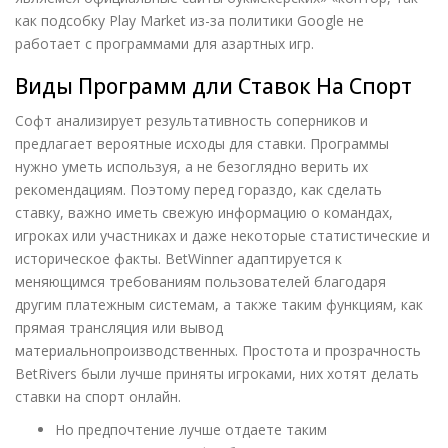
как подсобку Play Market из-за политики Google не
работает с программами для азартных игр.
Виды Программ дли Ставок На Спорт
Софт анализирует результативность соперников и
предлагает вероятные исходы для ставки. Программы
нужно уметь используя, а не безоглядно верить их
рекомендациям. Поэтому перед гораздо, как сделать
ставку, важно иметь свежую информацию о командах,
игроках или участниках и даже некоторые статистические и
историческое факты. BetWinner адаптируется к
меняющимся требованиям пользователей благодаря
другим платежным системам, а также таким функциям, как
прямая трансляция или вывод
материальнопроизводственных. Простота и прозрачность
BetRivers были лучше приняты игроками, них хотят делать
ставки на спорт онлайн.
Но предпочтение лучше отдаете таким