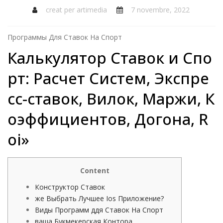
creat per
artimedia
7 novembre, 2022
Программы Для Ставок На Спорт
Калькулятор Ставок и Спо
рт: Расчет Систем, Экспре
сс-ставок, Вилок, Маржи, К
оэффициентов, Догона, R
oi»
Content
Конструктор Ставок
же Выбрать Лучшее Ios Приложение?
Виды Программ ддя Ставок На Спорт
ваша Букмекерская Контор‪а‬