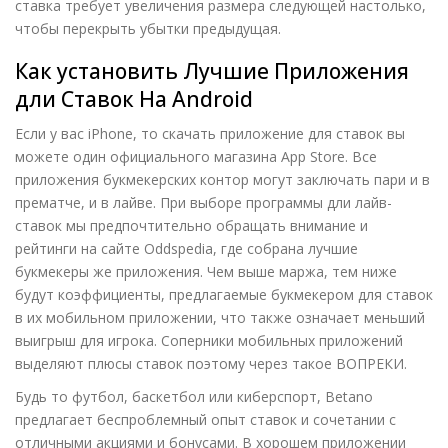
ставка требует увеличения размера следующей настолько,
чтобы перекрыть убытки предыдущая.
Как установить Лучшие Приложения
дли Ставок На Android
Если у вас iPhone, то скачать приложение для ставок вы
можете один официального магазина App Store. Все
приложения букмекерских контор могут заключать пари и в
прематче, и в лайве. При выборе программы дли лайв-
ставок мы предпочтительно обращать внимание и
рейтинги на сайте Oddspedia, где собрана лучшие
букмекеры же приложения. Чем выше маржа, тем ниже
будут коэффициенты, предлагаемые букмекером для ставок
в их мобильном приложении, что также означает меньший
выигрыш для игрока. Соперники мобильных приложений
выделяют плюсы ставок поэтому через такое ВОПРЕКИ.
Будь то футбол, баскетбол или киберспорт, Betano
предлагает беспроблемный опыт ставок и сочетании с
отличными акциями и бонусами. В хорошем приложении