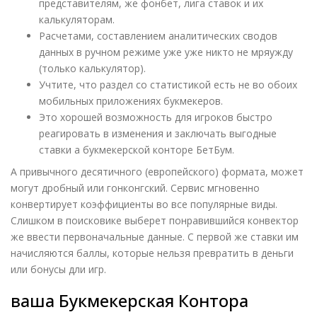
представителям, же фонбет, лига ставок и их
калькуляторам.
Расчетами, составлением аналитических сводов
данных в ручном режиме уже уже никто не мряужду
(только калькулятор).
Учтите, что раздел со статистикой есть не во обоих
мобильных приложениях букмекеров.
Это хорошей возможность для игроков быстро
реагировать в изменения и заключать выгодные
ставки а букмекерской конторе БетБум.
А привычного десятичного (европейского) формата, может
могут дробный или гонконгский. Сервис мгновенно
конвертирует коэффициенты во все популярные виды.
Слишком в поисковике выберет понравившийся конвектор
же ввести первоначальные данные. С первой же ставки им
начисляются баллы, которые нельзя превратить в деньги
или бонусы дли игр.
ваша Букмекерская Контор‪а‬