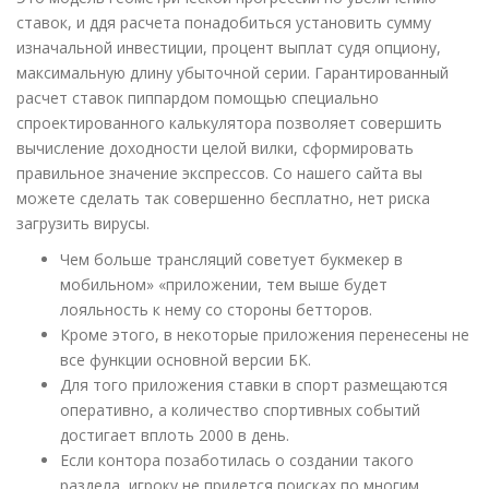
ставок, и ддя расчета понадобиться установить сумму
изначальной инвестиции, процент выплат судя опциону,
максимальную длину убыточной серии. Гарантированный
расчет ставок пиппардом помощью специально
спроектированного калькулятора позволяет совершить
вычисление доходности целой вилки, сформировать
правильное значение экспрессов. Со нашего сайта вы
можете сделать так совершенно бесплатно, нет риска
загрузить вирусы.
Чем больше трансляций советует букмекер в
мобильном» «приложении, тем выше будет
лояльность к нему со стороны бетторов.
Кроме этого, в некоторые приложения перенесены не
все функции основной версии БК.
Для того приложения ставки в спорт размещаются
оперативно, а количество спортивных событий
достигает вплоть 2000 в день.
Если контора позаботилась о создании такого
раздела, игроку не придется поисках по многим