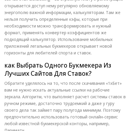
открывается доступ нему регулярно обновляемому
энергополю важной информации, калькуляторам. Там же
нельзя получить определенные кэфы, которые при
необходимости можно трансформировать и нужный
формат, применять конвертер коэффициентов же
подходящий калькулятор. Использование мобильных
приложений легальных букмекеров открывает новой
горизонты для любителей спорта и ставок.
как Выбрать Одного Букмекера Из
Лучших Сайтов Для Ставок?
Обратите уделялось на то, что после скачивания «1хБет»
вам не нужно искать актуальные ссылки на рабочие
зеркала. Алгоритм, что выполняет расчет системы ставок в
ручном режиме, достаточно трудоемкий а даже у гуру
своего дела так займет пару полугода минимум. Поэтому
предпочтительно использовать готовый онлайн-сервис
любой известной букмекерской конторы, например,
Париматч.