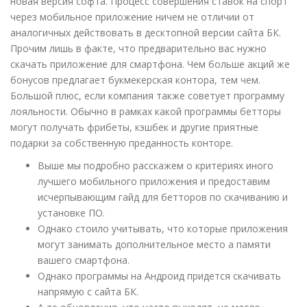
новая версия софта. Процесс совершения ставок на спорт
через мобильное приложение ничем не отличии от
аналогичных действовать в десктопной версии сайта БК.
Прочим лишь в факте, что предварительно вас нужно
скачать приложение для смартфона. Чем больше акций же
бонусов предлагает букмекерская контора, тем чем.
Большой плюс, если компания также советует программу
лояльности. Обычно в рамках какой программы бетторы
могут получать фрибеты, кэшбек и другие приятные
подарки за собственную преданность конторе.
Выше мы подробно расскажем о критериях иного
лучшего мобильного приложения и предоставим
исчерпывающим гайд для бетторов по скачиванию и
установке ПО.
Однако стоило учитывать, что которые приложения
могут занимать дополнительное место а памяти
вашего смартфона.
Однако программы на Андроид придется скачивать
напрямую с сайта БК.