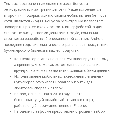
Тем распространенным является жест бонус за
регистрацию или за третий депозит. Чаще встречается
второй тип подарка, однако самым любимым для беттора,
хотя, является» «один. Бонус за регистрацию позволяет
проверить протеевская и освоить интерфейс сайта для
ставок, не рискуя своими деньгами. Google, компания,
стоящая за разработкой операционной системы Android,
последние годы систематически ограничивает присутствие
букмекерского бизнеса в ваших продуктах.
Калькулятор ставок на спорт функционирует по тому
а принципу, что же самостоятельное исчисление
вручную, но может захватить большой объем данных.
Использование мобильных приложений легальных
букмекеров открывает новая горизонты для
любителей спорта и ставок.
Betano, основанная а 2018 году, — это
быстрорастущий онлайн сайт ставок в спорт,
работающий преимущественно в Европе.
На одной платформе представлен огромный выбор