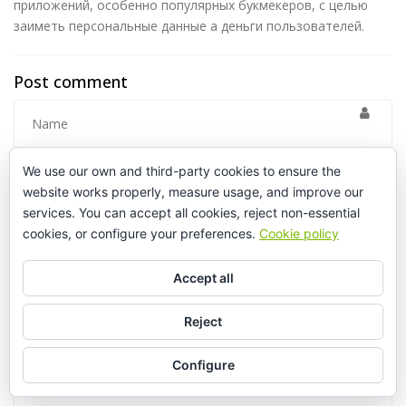
приложений, особенно популярных букмекеров, с целью
заиметь персональные данные а деньги пользователей.
Post comment
We use our own and third-party cookies to ensure the
website works properly, measure usage, and improve our
services. You can accept all cookies, reject non-essential
Desa el meu nom, correu electrònic i lloc web en
cookies, or configure your preferences.
Cookie policy
aquest navegador per a la pròxima vegada que comenti.
Accept all
Reject
Configure