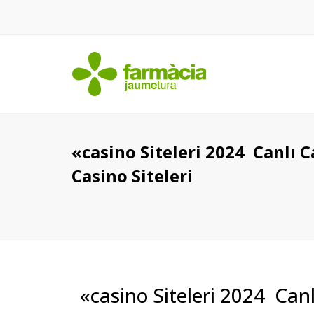
«сasino Siteleri 2024 ️ Canlı
Casino Siteleri
«сasino Siteleri 2024 ️ Can