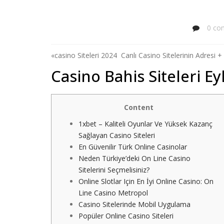
0 co
«сasino Siteleri 2024 ️ Canlı Casino Sitelerinin Adresi +
Casino Bahis Siteleri Eyl
Content
1xbet – Kaliteli Oyunlar Ve Yüksek Kazanç
Sağlayan Casino Siteleri
En Güvenilir Türk Online Casinolar
Neden Türkiye’deki On Line Casino
Sitelerini Seçmelisiniz?
Online Slotlar Için En İyi Online Casino: On
Line Casino Metropol
Casino Sitelerinde Mobil Uygulama
Popüler Online Casino Siteleri