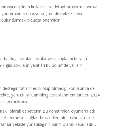
yapmayı düşünen kullanıcılara detaylı araştırmalarımız
me yöntemleri empieza müşteri destek ekiplerini
e» «bulundurmak oldukça önemlidir.
ında sıkça sorulan sorular ve cevaplarını burada
 gibi soruların yanıtları bu bölümde yer alır.
eri desteğin tatmin edici olup olmadığı konusunda de
ecekte, yani En İyi Gambling establishment Siteleri 2024
 beklenmektedir.
rekli olarak denetlenir. Bu denetimler, oyunların adil
k ödenmesini sağlar. Müşteriler, bir casino sitesine
f bir şekilde yönetildiğinin kanıtı olarak kabul edilir.