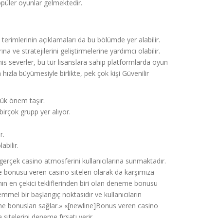
popüler oyunlar gelmektedir.
o terimlerinin açıklamaları da bu bölümde yer alabilir.
 ve stratejilerini geliştirmelerine yardımcı olabilir.
ahis severler, bu tür lisanslara sahip platformlarda oyun
ızla büyümesiyle birlikte, pek çok kişi Güvenilir
yük önem taşır.
birçok grupp yer alıyor.
r.
bilir.
 gerçek casino atmosferini kullanıcılarına sunmaktadır.
e bonusu veren casino siteleri olarak da karşımıza
ın en çekici tekliflerinden biri olan deneme bonusu
mmel bir başlangıç noktasıdır ve kullanıcıların
neme bonusları sağlar.» «[newline]Bonus veren casino
sitelerini deneme fırsatı verir.