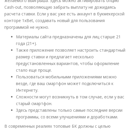
желаемого выигрыша. Здесь можно активировать опцию
Cash-out, позволяющую забрать выплату не дожидаясь
расчета ставки. Если у вас уже есть аккаунт в букмекерской
конторе 1xBet, создавать новый для пользования
программой не нужно.
Материалы сайта предназначены для лиц старше 21
года (21+).
Также приложение позволяет настроить стандартный
размер ставки и предлагает несколько
предустановленных вариантов, чтобы оформление
стало еще проще.
Пользоваться мобильными приложениями можно
везде, где ваш смартфон может подключиться к
Интернету.
Сложности могут возникнуть в том случае, если у вас
старый смартфон.
Здесь представлены только самые последние версии
программы, со всеми улучшениями и доработками.
В современных реалиях топовые БК должны с целью