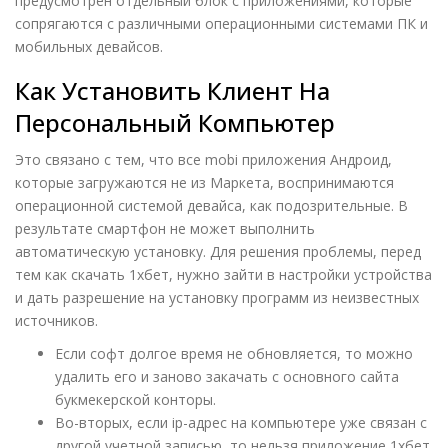
предусмотрен отдельный блок с приложениями, которые
сопрягаются с различными операционными системами ПК и
мобильных девайсов.
Как Установить Клиент На
Персональный Компьютер
Это связано с тем, что все mobi приложения Андроид,
которые загружаются не из Маркета, воспринимаются
операционной системой девайса, как подозрительные. В
результате смартфон не может выполнить
автоматическую установку. Для решения проблемы, перед
тем как скачать 1хбет, нужно зайти в настройки устройства
и дать разрешение на установку программ из неизвестных
источников.
Если софт долгое время не обновляется, то можно
удалить его и заново закачать с основного сайта
букмекерской конторы.
Во-вторых, если ip-адрес на компьютере уже связан с
другой учетной записью, то нельзя приложение 1хбет