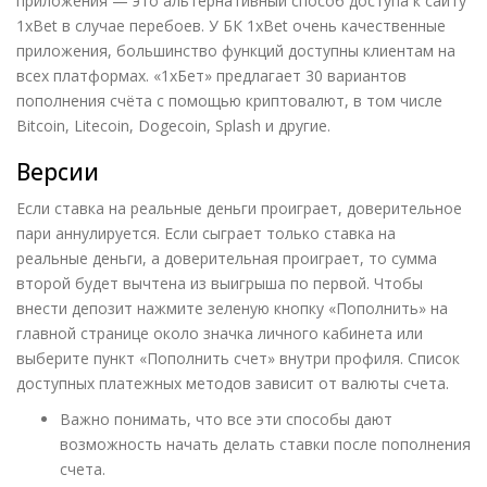
приложения — это альтернативный способ доступа к сайту
1xBet в случае перебоев. У БК 1xBet очень качественные
приложения, большинство функций доступны клиентам на
всех платформах. «1хБет» предлагает 30 вариантов
пополнения счёта с помощью криптовалют, в том числе
Bitcoin, Litecoin, Dogecoin, Splash и другие.
Версии
Если ставка на реальные деньги проиграет, доверительное
пари аннулируется. Если сыграет только ставка на
реальные деньги, а доверительная проиграет, то сумма
второй будет вычтена из выигрыша по первой. Чтобы
внести депозит нажмите зеленую кнопку «Пополнить» на
главной странице около значка личного кабинета или
выберите пункт «Пополнить счет» внутри профиля. Список
доступных платежных методов зависит от валюты счета.
Важно понимать, что все эти способы дают
возможность начать делать ставки после пополнения
счета.