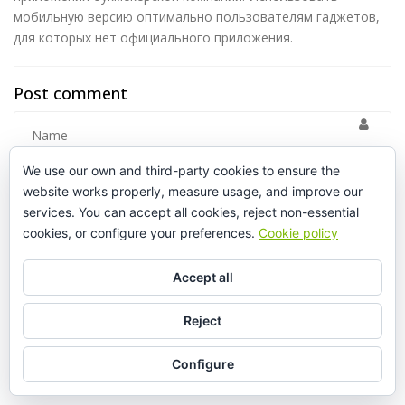
мобильную версию оптимально пользователям гаджетов,
для которых нет официального приложения.
Post comment
We use our own and third-party cookies to ensure the
website works properly, measure usage, and improve our
services. You can accept all cookies, reject non-essential
cookies, or configure your preferences.
Cookie policy
Desa el meu nom, correu electrònic i lloc web en
aquest navegador per a la pròxima vegada que comenti.
Accept all
Reject
Configure