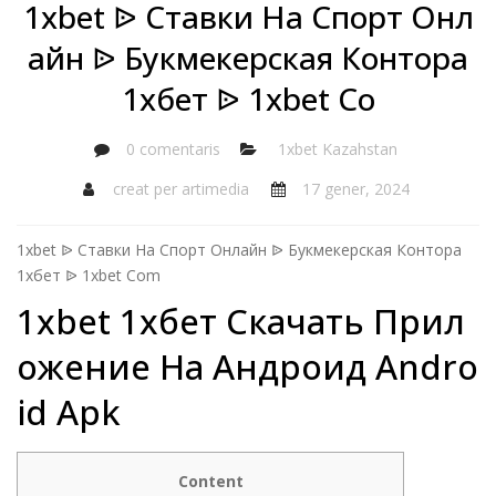
1xbet ᐉ Ставки На Спорт Онл
айн ᐉ Букмекерская Контора
1хбет ᐉ 1xbet Co
0 comentaris
1xbet Kazahstan
creat per
artimedia
17 gener, 2024
1xbet ᐉ Ставки На Спорт Онлайн ᐉ Букмекерская Контора
1хбет ᐉ 1xbet Com
1xbet 1хбет Скачать Прил
ожение На Андроид Andro
id Apk
Content