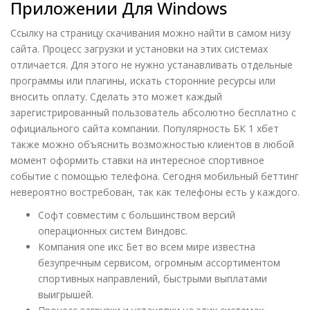
Приложении Для Windows
Ссылку на страницу скачивания можно найти в самом низу
сайта. Процесс загрузки и установки на этих системах
отличается. Для этого не нужно устанавливать отдельные
программы или плагины, искать сторонние ресурсы или
вносить оплату. Сделать это может каждый
зарегистрированный пользователь абсолютно бесплатно с
официального сайта компании. Популярность БК 1 хбет
также можно объяснить возможностью клиентов в любой
момент оформить ставки на интересное спортивное
событие с помощью телефона. Сегодня мобильный беттинг
невероятно востребован, так как телефоны есть у каждого.
Софт совместим с большинством версий
операционных систем Виндовс.
Компания one икс Бет во всем мире известна
безупречным сервисом, огромным ассортиментом
спортивных направлений, быстрыми выплатами
выигрышей.