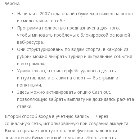
версии.
Начиная с 2007 года онлайн букмекер вышел на рынок
и смело заявил о себе.
Программа полностью предназначена для того,
чтобы миновать проблемы с блокировкой основной
веб-ресусра.
Они структурированы по видам спорта, в каждой из
рубрик можно выбрать турнир и актуальные события
в его рамках.
Удивительно, что интерфейс удалось сделать
интуитивным, а ставки на спорт — быстрыми и
понятными.
Здесь можно активировать опцию Cash out,
позволяющую забрать выплату не дожидаясь расчета
ставки.
Второй способ входа в учетную запись — через
социальную сеть, использованную при создании аккаунта.
Вход открывает доступ к полной функциональности
приложения букмекерской компании. Использовать