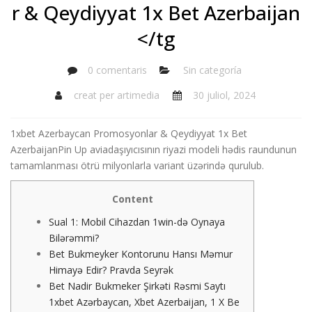
r & Qeydiyyat 1x Bet Azerbaijan
</tg
0 comentaris
Sin categoría
creat per
artimedia
30 juliol, 2024
1xbet Azerbaycan Promosyonlar & Qeydiyyat 1x Bet
AzerbaijanPin Up aviadaşıyıcısının riyazi modeli hədis raundunun
tamamlanması ötrü milyonlarla variant üzərində qurulub.
Content
Sual 1: Mobil Cihazdan 1win-də Oynaya
Bilərəmmi?
Bet Bukmeyker Kontorunu Hansı Məmur
Himayə Edir? Pravda Seyrək
Bet Nadir Bukmeker Şirkəti Rəsmi Saytı
1xbet Azərbaycan, Xbet Azerbaijan, 1 X Be