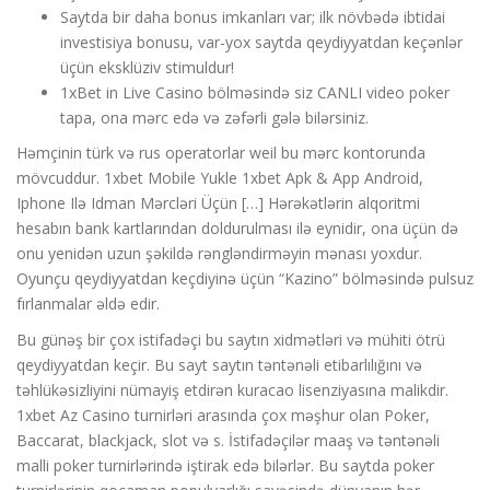
Saytda bir daha bonus imkanları var; ilk növbədə ibtidai
investisiya bonusu, var-yox saytda qeydiyyatdan keçənlər
üçün eksklüziv stimuldur!
1xBet in Live Casino bölməsində siz CANLI video poker
tapa, ona mərc edə və zəfərli gələ bilərsiniz.
Həmçinin türk və rus operatorlar weil bu mərc kontorunda
mövcuddur. 1xbet Mobile Yukle 1xbet Apk & App Android,
Iphone Ilə Idman Mərcləri Üçün […] Hərəkətlərin alqoritmi
hesabın bank kartlarından doldurulması ilə eynidir, ona üçün də
onu yenidən uzun şəkildə rəngləndirməyin mənası yoxdur.
Oyunçu qeydiyyatdan keçdiyinə üçün “Kazino” bölməsində pulsuz
fırlanmalar əldə edir.
Bu günəş bir çox istifadəçi bu saytın xidmətləri və mühiti ötrü
qeydiyyatdan keçir. Bu sayt saytın təntənəli etibarlılığını və
təhlükəsizliyini nümayiş etdirən kuracao lisenziyasına malikdir.
1xbet Az Casino turnirləri arasında çox məşhur olan Poker,
Baccarat, blackjack, slot və s. İstifadəçilər maaş və təntənəli
malli poker turnirlərində iştirak edə bilərlər. Bu saytda poker