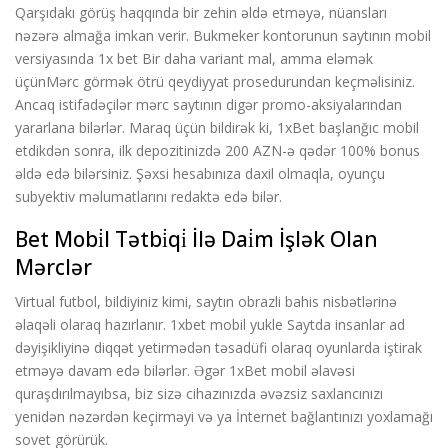
Qarşıdakı görüş haqqında bir zehin əldə etməyə, nüansları
nəzərə almağa imkan verir. Bukmeker kontorunun saytının mobil
versiyasında 1x bet Bir daha variant mal, amma eləmək
üçünMərc görmək ötrü qeydiyyat prosedurundan keçməlisiniz.
Ancaq istifadəçilər mərc saytının digər promo-aksiyalarından
yararlana bilərlər. Maraq üçün bildirək ki, 1xBet başlanğıc mobil
etdikdən sonra, ilk depozitinizdə 200 AZN-ə qədər 100% bonus
əldə edə bilərsiniz. Şəxsi hesabınıza daxil olmaqla, oyunçu
subyektiv məlumatlarını redaktə edə bilər.
Bet Mobi̇l Tətbi̇qi̇ İlə Dai̇m İşlək Olan
Mərclər
Virtual futbol, bildiyiniz kimi, saytın obrazli bahis nisbətlərinə
əlaqəli olaraq hazırlanır. 1xbet mobil yukle Saytda insanlar ad
dəyişikliyinə diqqət yetirmədən təsadüfi olaraq oyunlarda iştirak
etməyə davam edə bilərlər. Əgər 1xBet mobil əlavəsi
quraşdırılmayıbsa, biz sizə cihazınızda əvəzsiz saxlancınızı
yenidən nəzərdən keçirməyi və ya İnternet bağlantınızı yoxlamağı
sovet görürük.