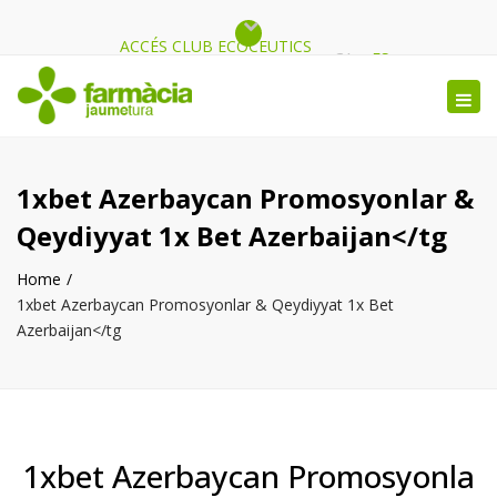
ACCÉS CLUB ECOCEUTICS
Close
CA
ES
top
Tog
bar
nav
1xbet Azerbaycan Promosyonlar &
Qeydiyyat 1x Bet Azerbaijan</tg
Home
1xbet Azerbaycan Promosyonlar & Qeydiyyat 1x Bet
Azerbaijan</tg
1xbet Azerbaycan Promosyonla