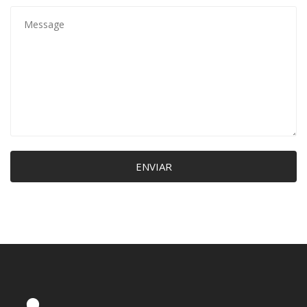
ENVIAR