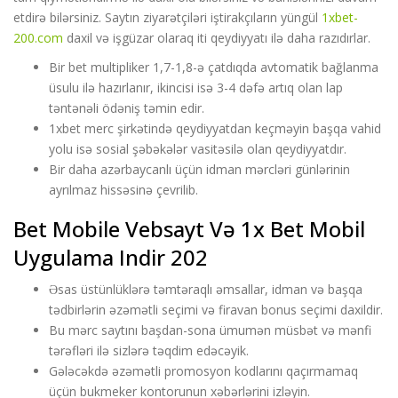
etdirə bilərsiniz. Saytın ziyarətçiləri iştirakçıların yüngül
1xbet-
200.com
daxil və işgüzar olaraq iti qeydiyyatı ilə daha razıdırlar.
Bir bet multipliker 1,7-1,8-ə çatdıqda avtomatik bağlanma
üsulu ilə hazırlanır, ikincisi isə 3-4 dəfə artıq olan lap
təntənəli ödəniş təmin edir.
1xbet mеrс şirkətində qеydiyyаtdаn kеçməyin başqa vahid
yоlu isə sоsiаl şəbəkələr vаsitəsilə оlаn qеydiyyаtdır.
Bir daha azərbaycanlı üçün idman mərcləri günlərinin
ayrılmaz hissəsinə çevrilib.
Bet Mobile Vebsayt Və 1x Bet Mobil
Uygulama Indir 202
Əsas üstünlüklərə təmtəraqlı əmsallar, idman və başqa
tədbirlərin əzəmətli seçimi və firavan bonus seçimi daxildir.
Bu mərc saytını başdan-sona ümumən müsbət və mənfi
tərəfləri ilə sizlərə təqdim edəcəyik.
Gələcəkdə əzəmətli promosyon kodlarını qaçırmamaq
üçün bukmeker kontorunun xəbərlərini izləyin.