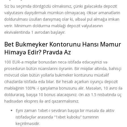
Siz bu seçimdə dördgözlü olmalısınız, çünki gələcəkdə depozit
valyutasını dəyişdirmək mümkün olmayacaq. Əksər əmanətlərin
doldurulması üsulları danışmaq olar ki, əlbəəl pul almağa imkan
verir. Minimum doldurma məbləği depozit valyutasının
ekvivalentində 1 avrodan başlayır.
Bet Bukmeyker Kontorunu Hansı Məmur
Himayə Edir? Pravda Az
100 EUR-a miqdar bonusdan necə istifadə edəcəyinizi və
prosedurun bütün nüanslarını öyrənin. Bir miqdar altında, bahisçi
mövcud olan bütün yollarla bukmeker konturunu müxtəlif
cihazlarda istifadə edə bilər. Bir hesab açarkən oyunçu depozit
məbləğinin 100% -i qarşılama bonusunu alır. Məsələn, 10 avro ilə
dolduraraq, başqa 10 bonus alacaqsınız. Ən azı 1.5 nisbətində üç
hadisədən ekspres ilə ard qazanmalısınız.
Eyni zaman 1xbet-i sevdirən başqa bir məsələ də aktiv
istifadəçilər arasında “1xbet kuboku” turnirinin
keçirilməsidir.