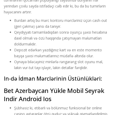
turnirlərinin qocaman populyarlığı sayəsində dünyanın hər
yerindən çoxlu sayda istifadəçi cəlb edir ki, bu da bu turnirlərin
həyəcanını artırır.
Burdan artıq bu mərc kontoru mərcləriniz üçün cash-out
(geri çəkmə) şansı da tanıyır.
Qeydiyyatı tamamladıqdan sonra oyunçu şəxsi hesabına
daxil olmalı və özü haqqında çatışmayan məlumatları
doldurmalıdır.
Depozit edərkən yazdığınız kart və en este momento
başqa şəxsi məlumatlarınız müdafiə altında olur.
Oynaya biləcəyiniz minlərlə rəngarəng slot oyunu mal,
lakin vur-tut tayı işləyir, lakin detallar fərqlidir.
In-də İdman Mərclərinin Üstünlükləri:
Bet Azerbaycan Yükle Mobil Seyrək
Indir Android Ios
Şübhəsiz ki, etibarlı və bölünməz funksional bir online
casino axtaranlar ötrü quduz və yüksək qiymətləndirilmiş