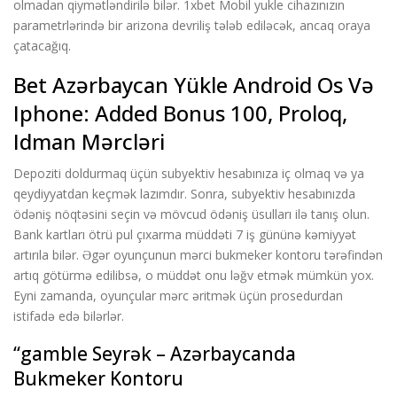
olmadan qiymətləndirilə bilər. 1xbet Mobil yukle cihazınızın
parametrlərində bir arizona devriliş tələb ediləcək, ancaq oraya
çatacağıq.
Bet Azərbaycan Yükle Android Os Və
Iphone: Added Bonus 100, Proloq,
Idman Mərcləri
Depoziti doldurmaq üçün subyektiv hesabınıza iç olmaq və ya
qeydiyyatdan keçmək lazımdır. Sonra, subyektiv hesabınızda
ödəniş nöqtəsini seçin və mövcud ödəniş üsulları ilə tanış olun.
Bank kartları ötrü pul çıxarma müddəti 7 iş gününə kəmiyyət
artırıla bilər. Əgər oyunçunun mərci bukmeker kontoru tərəfindən
artıq götürmə edilibsə, o müddət onu ləğv etmək mümkün yox.
Eyni zamanda, oyunçular mərc əritmək üçün prosedurdan
istifadə edə bilərlər.
“gamble Seyrək – Azərbaycanda
Bukmeker Kontoru