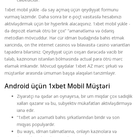
1xbet mobil yükle -də say açmaq üçün qeydiyyat formunu
vurmaq lazımdır. Daha sonra bir e-poçt vasitəsilə hesabınızı
aktivləşdirmək üçün bir hyperlink alacaqsınız. 1xbet mobil yükle -
də depozit eləmək ötrü bir çox” “əmanətləmə və ödəniş
metodları mövcuddur. Hər cür idman budağında bahis etmək
xaricində, on the internet casinos və bilavasitə casino variantları
tapadera bilərsiniz. Qeydiyyat üçün oxşarı dərəcədə vacib bir
tələb, kazinonun istənilən bölməsində actual para ötrü mərc
eləmək imkanıdır. Mövcud qaydalar 1xbet AZ mərc şirkəti və
müştərilər arasında ümumən başqa əlaqələri tənzimləyir.
Android üçün 1xbet Mobil Müştəri
Ziyarətçi nə qədər ən oynayırsa, bir um miqdar çox sadiqlik
xalları qazanır və bu, subyektiv mükafatları aktivləşdirməyə
ianə edir.
“1xBet ən əzəmətli bahis şirkətlərindən biridir və son
miqyas populyardır.
Bu ways, idman təlimatlarına, onlayn kazinolara və