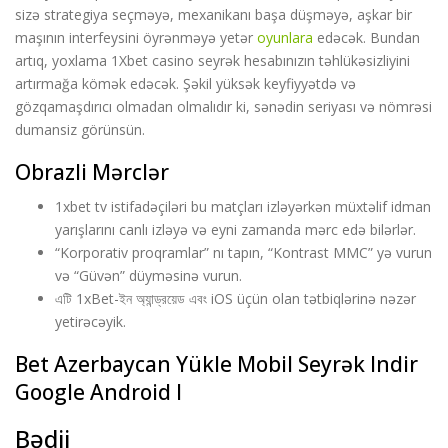
sizə strategiya seçməyə, mexanikanı başa düşməyə, aşkar bir
maşının interfeysini öyrənməyə yetər
oyunlara
edəcək. Bundan
artıq, yoxlama 1Xbet casino seyrək hesabınızın təhlükəsizliyini
artırmağa kömək edəcək. Şəkil yüksək keyfiyyətdə və
gözqamaşdırıcı olmadan olmalıdır ki, sənədin seriyası və nömrəsi
dumansiz görünsün.
Obrazli Mərclər
1xbet tv istifadəçiləri bu matçları izləyərkən müxtəlif idman
yarışlarını canlı izləyə və eyni zamanda mərc edə bilərlər.
“Korporativ proqramlar” nı tapın, “Kontrast MMC” yə vurun
və “Güvən” düyməsinə vurun.
এটি 1xBet-ইন অ্যান্ড্রয়েড এবং iOS üçün olan tətbiqlərinə nəzər
yetirəcəyik.
Bet Azerbaycan Yükle Mobil Seyrək Indir
Google Android I
Bədii