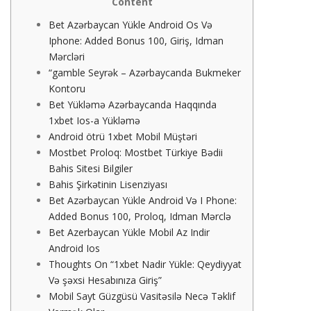
Content
Bet Azərbaycan Yükle Android Os Və
Iphone: Added Bonus 100, Giriş, Idman
Mərcləri
“gamble Seyrək – Azərbaycanda Bukmeker
Kontoru
Bet Yükləmə Azərbaycanda Haqqında
1xbet Ios-a Yükləmə
Android ötrü 1xbet Mobil Müştəri
Mostbet Proloq: Mostbet Türkiye Bədii
Bahis Sitesi Bilgiler
Bahis Şirkətinin Lisenziyası
Bet Azərbaycan Yükle Android Və I Phone:
Added Bonus 100, Proloq, Idman Mərclə
Bet Azerbaycan Yükle Mobil Az Indir
Android Ios
Thoughts On “1xbet Nadir Yükle: Qeydiyyat
Və şəxsi Hesabınıza Giriş”
Mobil Sayt Güzgüsü Vasitəsilə Necə Təklif