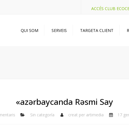
ACCÉS CLUB ECOC
QUI SOM
SERVEIS
TARGETA CLIENT
R
«azərbaycanda Rəsmi Say
mentaris
Sin categoría
creat per
artimedia
17 ge