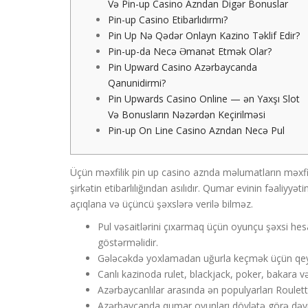
Və Pin-up Casino Azndan Digər Bonuslar
Pin-up Casino Etibarlıdırmı?
Pin Up Nə Qədər Onlayn Kazino Təklif Edir?
Pin-up-da Necə Əmanət Etmək Olar?
Pin Upward Casino Azərbaycanda
Qanunidirmi?
Pin Upwards Casino Online — ​​ən Yaxşı Slot
Və Bonusların Nəzərdən Keçirilməsi
Pin-up On Line Casino Azndan Necə Pul
Üçün məxfilik pin up casino aznda məlumatların məxfiliyi
şirkətin etibarlılığından asılıdır. Qumar evinin fəaliy
açıqlana və üçüncü şəxslərə verilə bilməz.
Pul vəsaitlərini çıxarmaq üçün oyunçu şəxsi he
göstərməlidir.
Gələcəkdə yoxlamadan uğurla keçmək üçün qeydi
Canlı kazinoda rulet, blackjack, poker, bakara və
Azərbaycanlılar arasında ən populyarları Roulet
Azərbaycanda qumar oyunları dövlətə görə dəyişi