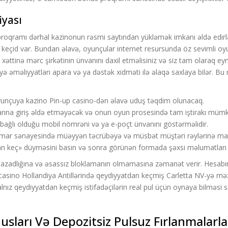
iyası
 proqramı dərhal kazinonun rəsmi saytından yükləmək imkanı əldə edirlə
ir keçid var. Bundan əlavə, oyunçular internet resursunda öz sevimli 
n xəttinə mərc şirkətinin ünvanını daxil etməlisiniz və siz tam olaraq e
yə əməliyyatları apara və ya dəstək xidməti ilə əlaqə saxlaya bilər. Bu
nçuya kazino Pin-up casino-dən əlavə uduş təqdim olunacaq.
arına giriş əldə etməyəcək və onun oyun prosesində tam iştirakı mü
ağlı olduğu mobil nömrəni və ya e-poçt ünvanını göstərməlidir.
qumar sənayesində müəyyən təcrübəyə və müsbət müştəri rəylərinə malik
 keç» düyməsini basın və sonra görünən formada şəxsi məlumatları d
t azadlığına və əsassız bloklamanın olmamasına zəmanət verir. Hesabın 
 casino Hollandiya Antillərində qeydiyyatdan keçmiş Carletta NV-yə məxs
nız qeydiyyatdan keçmiş istifadəçilərin real pul üçün oynaya bilməsi
usları Və Depozitsiz Pulsuz Fırlanmalarl