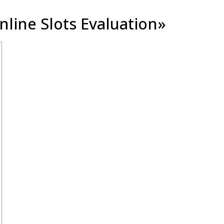
nline Slots Evaluation»