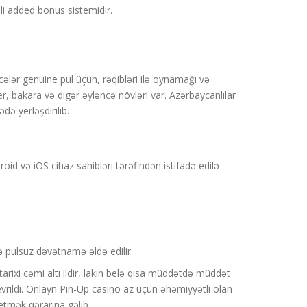
li added bonus sistemidir.
ncələr genuine pul üçün, rəqibləri ilə oynamağı və
r, bakara və digər əyləncə növləri var. Azərbaycanlılar
də yerləşdirilib.
oid və iOS cihaz sahibləri tərəfindən istifadə edilə
ə pulsuz dəvətnamə əldə edilir.
tarixi cəmi altı ildir, lakin belə qısa müddətdə müddət
rildi. Onlayn Pin-Up casino az üçün əhəmiyyətli olan
etmək qərarına gəlib.