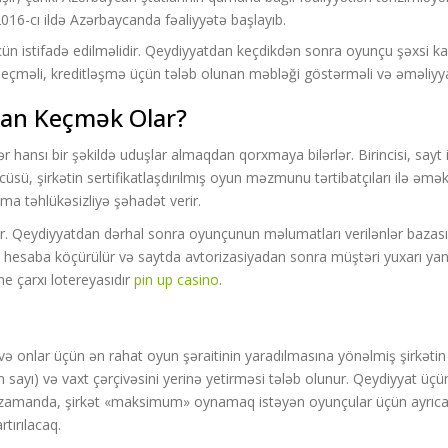
016-cı ildə Azərbaycanda fəaliyyətə başlayıb.
çün istifadə edilməlidir. Qeydiyyatdan keçdikdən sonra oyunçu şəxsi k
çməli, kreditləşmə üçün tələb olunan məbləği göstərməli və əməliyyat
dan Keçmək Olar?
hansı bir şəkildə uduşlar almaqdan qorxmaya bilərlər. Birincisi, sayt is
sü, şirkətin sertifikatlaşdırılmış oyun məzmunu tərtibatçıları ilə əməkd
a təhlükəsizliyə şəhadət verir.
rlər. Qeydiyyatdan dərhal sonra oyunçunun məlumatları verilənlər bazasın
i hesaba köçürülür və saytda avtorizasiyadan sonra müştəri yuxarı yan 
ne çarxı lotereyasıdır
pin up casino
.
və onlar üçün ən rahat oyun şəraitinin yaradılmasına yönəlmiş şirkətin 
n sayı) və vaxt çərçivəsini yerinə yetirməsi tələb olunur. Qeydiyyat ü
yni zamanda, şirkət «maksimum» oynamaq istəyən oyunçular üçün ayrıca 
tırılacaq.