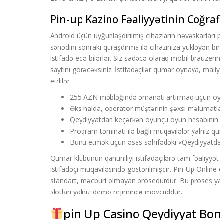
Pin-up Kazino Fəaliyyətinin Coğraf
Android üçün uyğunlaşdırılmış cihazların həvəskarları
sənədini sonrakı quraşdırma ilə cihazınıza yükləyən b
istifadə edə bilərlər. Siz sadəcə olaraq mobil brauzeri
saytını görəcəksiniz. İstifadəçilər qumar oynaya, maliy
etdilər.
255 AZN məbləğində əmanəti artırmaq üçün oyu
Əks halda, operator müştərinin şəxsi məlumatl
Qeydiyyatdan keçərkən oyunçu oyun hesabının b
Proqram təminatı ilə bağlı müqavilələr yalnız 
Bunu etmək üçün əsas səhifədəki «Qeydiyyatdan
Qumar klubunun qanuniliyi istifadəçilərə tam fəaliyyə
istifadəçi müqaviləsində göstərilmişdir. Pin-Up Online
standart, məcburi olmayan prosedurdur. Bu proses yal
slotları yalnız demo rejimində mövcuddur.
pin Up Casino Qeydiyyat Bon