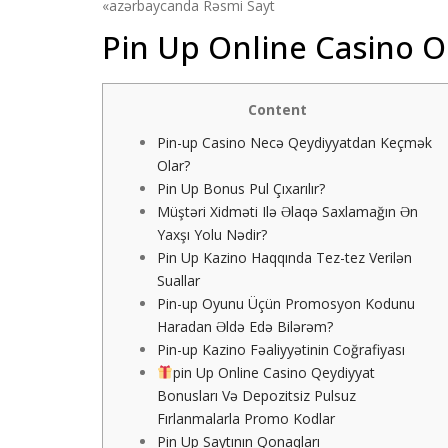
«azərbaycanda Rəsmi Sayt
Pin Up Online Casino O
Content
Pin-up Casino Necə Qeydiyyatdan Keçmək
Olar?
Pin Up Bonus Pul Çıxarılır?
Müştəri Xidməti Ilə Əlaqə Saxlamağın Ən
Yaxşı Yolu Nədir?
Pin Up Kazino Haqqında Tez-tez Verilən
Suallar
Pin-up Oyunu Üçün Promosyon Kodunu
Haradan Əldə Edə Bilərəm?
Pin-up Kazino Fəaliyyətinin Coğrafiyası
pin Up Online Casino Qeydiyyat
Bonusları Və Depozitsiz Pulsuz
Fırlanmalarla Promo Kodlar
Pin Up Saytının Qonaqları