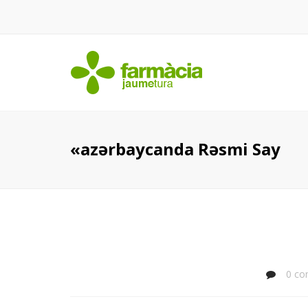
«azərbaycanda Rəsmi Say
0 co