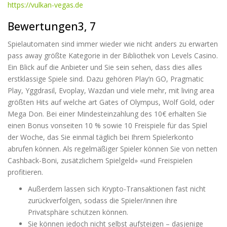
https://vulkan-vegas.de
Bewertungen3, 7
Spielautomaten sind immer wieder wie nicht anders zu erwarten
pass away größte Kategorie in der Bibliothek von Levels Casino.
Ein Blick auf die Anbieter und Sie sein sehen, dass dies alles
erstklassige Spiele sind. Dazu gehören Play’n GO, Pragmatic
Play, Yggdrasil, Evoplay, Wazdan und viele mehr, mit living area
größten Hits auf welche art Gates of Olympus, Wolf Gold, oder
Mega Don. Bei einer Mindesteinzahlung des 10€ erhalten Sie
einen Bonus vonseiten 10 % sowie 10 Freispiele für das Spiel
der Woche, das Sie einmal täglich bei Ihrem Spielerkonto
abrufen können. Als regelmäßiger Spieler können Sie von netten
Cashback-Boni, zusätzlichem Spielgeld» «und Freispielen
profitieren.
Außerdem lassen sich Krypto-Transaktionen fast nicht
zurückverfolgen, sodass die Spieler/innen ihre
Privatsphäre schützen können.
Sie können jedoch nicht selbst aufsteigen – dasjenige