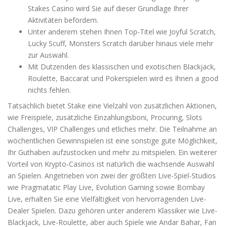
Stakes Casino wird Sie auf dieser Grundlage Ihrer
Aktivitäten befördern.
Unter anderem stehen Ihnen Top-Titel wie Joyful Scratch,
Lucky Scuff, Monsters Scratch darüber hinaus viele mehr
zur Auswahl.
Mit Dutzenden des klassischen und exotischen Blackjack,
Roulette, Baccarat und Pokerspielen wird es Ihnen a good
nichts fehlen.
Tatsächlich bietet Stake eine Vielzahl von zusätzlichen Aktionen,
wie Freispiele, zusätzliche Einzahlungsboni, Procuring, Slots
Challenges, VIP Challenges und etliches mehr. Die Teilnahme an
wöchentlichen Gewinnspielen ist eine sonstige gute Möglichkeit,
Ihr Guthaben aufzustocken und mehr zu mitspielen. Ein weiterer
Vorteil von Krypto-Casinos ist natürlich die wachsende Auswahl
an Spielen. Angetrieben von zwei der größten Live-Spiel-Studios
wie Pragmatatic Play Live, Evolution Gaming sowie Bombay
Live, erhalten Sie eine Vielfältigkeit von hervorragenden Live-
Dealer Spielen. Dazu gehören unter anderem Klassiker wie Live-
Blackjack, Live-Roulette, aber auch Spiele wie Andar Bahar, Fan