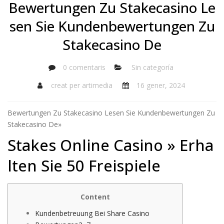
Bewertungen Zu Stakecasino Le
sen Sie Kundenbewertungen Zu
Stakecasino De
0 comentaris
Sin categoría
creat per
artimedia
16 gener, 2024
Bewertungen Zu Stakecasino Lesen Sie Kundenbewertungen Zu
Stakecasino De»
Stakes Online Casino » Erha
lten Sie 50 Freispiele
Content
Kundenbetreuung Bei Share Casino