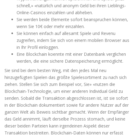
schnell,» «natürlich und anonym Geld bei ihren Lieblings-
Online-Casinos einzahlen und abheben.
Sie werden beide Elemente sofort beanspruchen können,
wenn Sie 10€ oder mehr einzahlen.
Sie können einfach auf allesamt Spiele und Revenu
zugreifen, indem Sie sich von einem mobilen Browser aus
in Ihr Profil einloggen.
Eine Blockchain koennte mit einer Datenbank verglichen
werden, die eine sichere Datenspeicherung ermöglicht.
Sie sind bei dem besten Weg, mit den jedes Mal neu
hinzugefügten Spielen das größte Spielesortiment zu nach sich
ziehen. Stellen Sie sich zum Beispiel vor, Sie» «nutzen die
Blockchain-Technologie, um einer anderen Individual Geld zu
senden. Sobald die Transaktion abgeschlossen ist, ist sie sofort
in der Blockchain dokumentiert sowie für andere Nutzer auf der
ganzen Welt als Beweis sichtbar gemacht. Wenn der Empfänger
das Geld annimmt, läuft derselbe Prozess stomach, und keine
dieser beiden Parteien kann irgendeinen Aspekt dieser
Transaktion bestreiten. Blockchain-Daten können nur erfasst