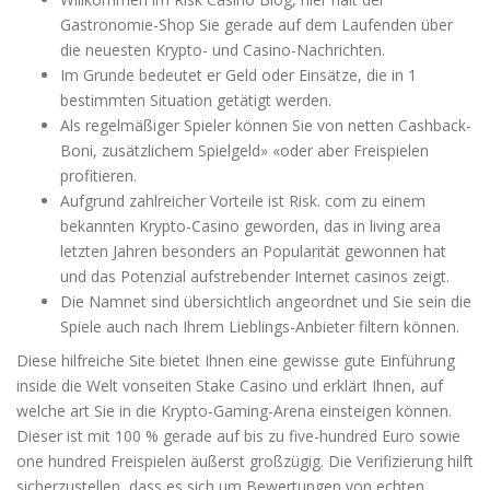
Gastronomie-Shop Sie gerade auf dem Laufenden über
die neuesten Krypto- und Casino-Nachrichten.
Im Grunde bedeutet er Geld oder Einsätze, die in 1
bestimmten Situation getätigt werden.
Als regelmäßiger Spieler können Sie von netten Cashback-
Boni, zusätzlichem Spielgeld» «oder aber Freispielen
profitieren.
Aufgrund zahlreicher Vorteile ist Risk. com zu einem
bekannten Krypto-Casino geworden, das in living area
letzten Jahren besonders an Popularität gewonnen hat
und das Potenzial aufstrebender Internet casinos zeigt.
Die Namnet sind übersichtlich angeordnet und Sie sein die
Spiele auch nach Ihrem Lieblings-Anbieter filtern können.
Diese hilfreiche Site bietet Ihnen eine gewisse gute Einführung
inside die Welt vonseiten Stake Casino und erklärt Ihnen, auf
welche art Sie in die Krypto-Gaming-Arena einsteigen können.
Dieser ist mit 100 % gerade auf bis zu five-hundred Euro sowie
one hundred Freispielen äußerst großzügig. Die Verifizierung hilft
sicherzustellen, dass es sich um Bewertungen von echten