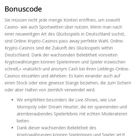
Bonuscode
Sie müssen nicht jede menge Konten eröffnen, um sowohl
Casino- wie auch Sportwetten über nutzen. Wenn man nach
einer neuweritgen Art des Glücksspiels in Deutschland suchst,
sind Online-Krypto-Casinos pass away perfekte Wahl. Online-
Krypto-Casinos sind die Zukunft des Glücksspiels within
Deutschland. Dank der wachsenden Beliebtheit vonseiten
Kryptowährungen können Spielerinnen und Spieler inzwischen
schnell,» «natürlich und anonym Cash bei ihren Lieblings-Online-
Casinos einzahlen und abheben. Es kann einander auch auf
einen Stock oder eine gewisse Stange beziehen, die zum Sichern
oder aber Halten von ziemlich verwendet wird.
Wir empfehlen besonders die Live-Shows, wie Live
Monopoly oder Dream Heurter, die ein spannenden und
atemberaubendes Spielerlebnis mit echten Moderateren
bieten.
Dank dieser wachsenden Beliebtheit des
Kryptowährungen können Spielerinnen und Spieler jetzt