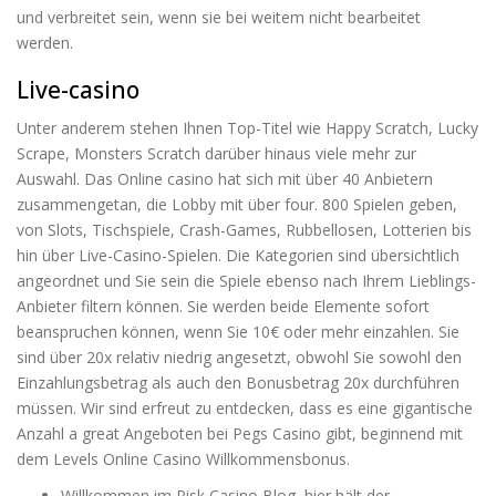
und verbreitet sein, wenn sie bei weitem nicht bearbeitet
werden.
Live-casino
Unter anderem stehen Ihnen Top-Titel wie Happy Scratch, Lucky
Scrape, Monsters Scratch darüber hinaus viele mehr zur
Auswahl. Das Online casino hat sich mit über 40 Anbietern
zusammengetan, die Lobby mit über four. 800 Spielen geben,
von Slots, Tischspiele, Crash-Games, Rubbellosen, Lotterien bis
hin über Live-Casino-Spielen. Die Kategorien sind übersichtlich
angeordnet und Sie sein die Spiele ebenso nach Ihrem Lieblings-
Anbieter filtern können. Sie werden beide Elemente sofort
beanspruchen können, wenn Sie 10€ oder mehr einzahlen. Sie
sind über 20x relativ niedrig angesetzt, obwohl Sie sowohl den
Einzahlungsbetrag als auch den Bonusbetrag 20x durchführen
müssen. Wir sind erfreut zu entdecken, dass es eine gigantische
Anzahl a great Angeboten bei Pegs Casino gibt, beginnend mit
dem Levels Online Casino Willkommensbonus.
Willkommen im Risk Casino Blog, hier hält der