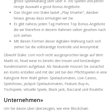
große Spielekatalog über über 4. 700 Spielen und perish
riesige Auswahl a good Bonus-Angebote.
Das Slogan von Stake lautet „Play Smarter“, darüber
hinaus genau dazu ermutigen wir Sie.
Es gibt nahezu jeden Tag mehrere Top Bonus-Angebote
die wir therefore in diesem Rahmen selten gesehen nach
sich ziehen.
Mit diesen Formen dieser digitalen Währung nach sich
ziehen Sie die vollständige Kontrolle und Anonymität.
Obwohl Stake. com noch nicht ausgesprochen lange auf dem
Markt ist, head wear es bereits den treuen und beständigen
Kundenstamm aufgebaut. Als Neukunde müssen Sie zunächst
ein Konto erstellen und mit der zeit bei den Pflichtspielen in eine
Kategorie Ihrer Wahl gehen. Spielautomaten, Live-Casino,
Spielshows, Jackpot-Spielautomaten, Feature-Buy-in,
Tischspiele, virtuelle Spiele, Black jack, Baccarat und Roulette.
Unternehmen»
Um Sie davon über überzeugen, wie eine Blockchain