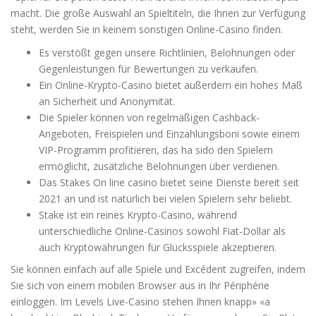
macht. Die große Auswahl an Spieltiteln, die Ihnen zur Verfügung
steht, werden Sie in keinem sonstigen Online-Casino finden.
Es verstößt gegen unsere Richtlinien, Belohnungen oder
Gegenleistungen für Bewertungen zu verkaufen.
Ein Online-Krypto-Casino bietet außerdem ein hohes Maß
an Sicherheit und Anonymität.
Die Spieler können von regelmäßigen Cashback-
Angeboten, Freispielen und Einzahlungsboni sowie einem
VIP-Programm profitieren, das ha sido den Spielern
ermöglicht, zusätzliche Belohnungen über verdienen.
Das Stakes On line casino bietet seine Dienste bereit seit
2021 an und ist natürlich bei vielen Spielern sehr beliebt.
Stake ist ein reines Krypto-Casino, während
unterschiedliche Online-Casinos sowohl Fiat-Dollar als
auch Kryptowährungen für Glücksspiele akzeptieren.
Sie können einfach auf alle Spiele und Excédent zugreifen, indem
Sie sich von einem mobilen Browser aus in Ihr Périphérie
einloggen. Im Levels Live-Casino stehen Ihnen knapp» «a