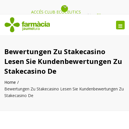
ACCÉS CLUB ECOCEUTICS
Close
CA
ES
top
Tog
bar
nav
Bewertungen Zu Stakecasino
Lesen Sie Kundenbewertungen Zu
Stakecasino De
Home
Bewertungen Zu Stakecasino Lesen Sie Kundenbewertungen Zu
Stakecasino De