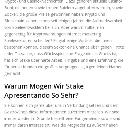
Krypto- und Casino-Nachrichten. Dazu gehören aktuelle Casino-
Boni, die neuen sowie treuen Spielern angeboten werden, sowie
Zocker, die große Preise gewonnen haben. Krypto und
Blockchain ziehen schon seit einigen Jahren die Aufmerksamkeit
von Spieleentwicklern bei sich. Aber warum sollte man
gegenseitig für Kryptowährungen internet marketing
Spielesektor entscheiden? Es gibt einige Vorteile, die Ihnen
beistehen können, diesem Sektor eine Chance über geben. Trotz
jeder Tatsache, dass Glücksspiel eine Frage dieses Glücks ist,
hat sich Stake über harte Arbeit, Hingabe und eine Erfahrung, die
für perish Kunden ein großes Vergnügen ist, irgendeinen Namen
gemacht.
Warum Mögen Wir Stake
Apresentando So Sehr?
Sie können sich gerne über uns in Verbindung setzen und dem
Gastro-Shop diese Informationen au?erdem mitteilen. Wir sind
immer wieder im Grunde bestellt eine Fangemeinde sowie sind
immer daran interessiert, was die Mitglieder zu äußern haben.