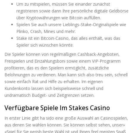
Um zu mitspielen, müssen Sie einander zunächst
registrieren sowie dann Ihre persönliche digitale Geldbörse
über Kryptowährungen wie Bitcoin auffüllen.
Spielen Sie auch unsere Lieblings-Stake-Originalspiele wie
Plinko, Crash, Mines und mehr.
Stake ist ein Bitcoin-Casino, das alles enthält, was das
Spieler sich wünschen könnte.
Die Spieler können von regelmäßigen Cashback-Angeboten,
Freispielen und Einzahlungsboni sowie einem VIP-Programm
profitieren, das es den Spielern ermöglicht, zusätzliche
Belohnungen zu verdienen. Man kann sich also treu sein, schnell
sowie einfach Rat und Hilfe zu erhalten. Im eigenen
Kundenkonto lassen sich beispielsweise schnell und
undramatisch Budget- und Zeitgrenzen setzen.
Verfügbare Spiele Im Stakes Casino
In erster Linie gibt ha sido eine große Auswahl an Casinospielen,
aus denen Sie wählen können. Sie können selbst sehen, unser»
«Spiel für Sie perish beste Wahl ist und Ihnen feel meisten Spaß