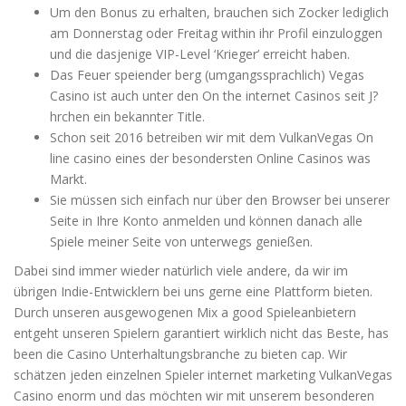
Um den Bonus zu erhalten, brauchen sich Zocker lediglich
am Donnerstag oder Freitag within ihr Profil einzuloggen
und die dasjenige VIP-Level ‘Krieger’ erreicht haben.
Das Feuer speiender berg (umgangssprachlich) Vegas
Casino ist auch unter den On the internet Casinos seit J?
hrchen ein bekannter Title.
Schon seit 2016 betreiben wir mit dem VulkanVegas On
line casino eines der besondersten Online Casinos was
Markt.
Sie müssen sich einfach nur über den Browser bei unserer
Seite in Ihre Konto anmelden und können danach alle
Spiele meiner Seite von unterwegs genießen.
Dabei sind immer wieder natürlich viele andere, da wir im
übrigen Indie-Entwicklern bei uns gerne eine Plattform bieten.
Durch unseren ausgewogenen Mix a good Spieleanbietern
entgeht unseren Spielern garantiert wirklich nicht das Beste, has
been die Casino Unterhaltungsbranche zu bieten cap. Wir
schätzen jeden einzelnen Spieler internet marketing VulkanVegas
Casino enorm und das möchten wir mit unserem besonderen