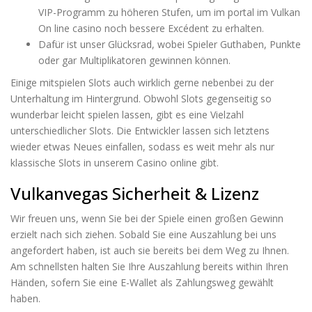
VIP-Programm zu höheren Stufen, um im portal im Vulkan
On line casino noch bessere Excédent zu erhalten.
Dafür ist unser Glücksrad, wobei Spieler Guthaben, Punkte
oder gar Multiplikatoren gewinnen können.
Einige mitspielen Slots auch wirklich gerne nebenbei zu der
Unterhaltung im Hintergrund. Obwohl Slots gegenseitig so
wunderbar leicht spielen lassen, gibt es eine Vielzahl
unterschiedlicher Slots. Die Entwickler lassen sich letztens
wieder etwas Neues einfallen, sodass es weit mehr als nur
klassische Slots in unserem Casino online gibt.
Vulkanvegas Sicherheit & Lizenz
Wir freuen uns, wenn Sie bei der Spiele einen großen Gewinn
erzielt nach sich ziehen. Sobald Sie eine Auszahlung bei uns
angefordert haben, ist auch sie bereits bei dem Weg zu Ihnen.
Am schnellsten halten Sie Ihre Auszahlung bereits within Ihren
Händen, sofern Sie eine E-Wallet als Zahlungsweg gewählt
haben.