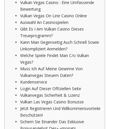
Vulkan Vegas Casino : Eine Umfassende
Bewertung
Vulkan Vegas On Line Casino Online
Auswahl An Casinospielen
Gibt Es I Am Vulkan Casino Dieses
Treueprogramm?
Kann Man Gegenseitig Auch Schnell Sowie
Unkompliziert Anmelden?
Welche Spiele Findet Man C/o Vulkan
Vegas?
Muss Ich Auf Meine Gewinne Von
Vulkanvegas Steuern Daten?
Kundenservice
Login Auf Dieser Offiziellen Seite
Vulkanvegas Sicherheit & Lizenz
Vulkan Las Vegas Casino Bonusse
Jetzt Registrieren Und Willkommensvorteile
Beschützen!
Sichern Sie Einander Das Exklusive
Bonusangebot Des» «monats