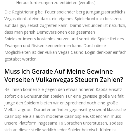
Herausforderungen zu entbieten (veraltet).
Die Registrierung bei Feuer speiender berg (umgangssprachlich)
Vegas dient alleine dazu, ein eigenes Spielerkonto zu besitzen,
auf das guy selbst zugreifen kann. Damit verbunden ist natürlich,
dass man perish Demoversionen des gesamten
Spielesortiments kostenlos nutzen und somit die Spiele frei des
Zwängen und Risiken kennenlernen kann. Durch diese
Möglichkeiten ist der Vulkan Vegas Casino Login denkbar einfach
gestaltet worden.
Muss Ich Gerade Auf Meine Gewinne
Vonseiten Vulkanvegas Steuern Zahlen?
Bei ihnen können Sie gegen den etwas höheren Kapitaleinsatz
sofort die Bonusrunden spielen. Für eine gewisse große Vielfalt
junge den Spielern bieten wir entsprechend noch eine große
Vielfalt a good. Darunter befinden gegenseitig sowohl klassische
Casinospiele als auch moderne Casinospiele. Obendrein muss
unsere Plattform insgesamt 16 Sprachen unterstützen, sodass
sich an dieser stelle wirklich jeder Spieler heimisch fühlen ist.