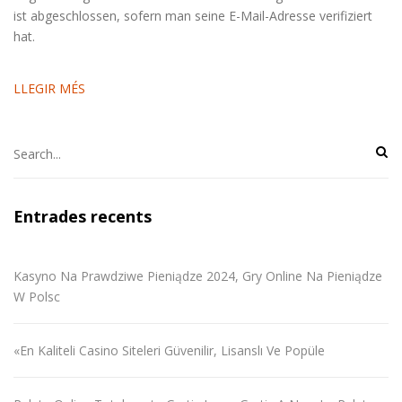
ist abgeschlossen, sofern man seine E-Mail-Adresse verifiziert
hat.
LLEGIR MÉS
Entrades recents
Kasyno Na Prawdziwe Pieniądze 2024, Gry Online Na Pieniądze
W Polsc
«En Kaliteli Casino Siteleri Güvenilir, Lisanslı Ve Popüle