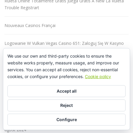
Ruleta Online Totalmente Gratis Juega Gratis A New La Ruleta
Trouble Registrart
Nouveaux Casinos Françai
Logowanie W Vulkan Vegas Casino 651: Zaloguj Się W Kasyno
Onlin
We use our own and third-party cookies to ensure the
website works properly, measure usage, and improve our
services. You can accept all cookies, reject non-essential
Comentaris recents
cookies, or configure your preferences.
Cookie policy
Arxius
Accept all
octubre 2024
Reject
setembre 2024
Configure
agost 2024