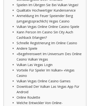
Spielen Im Übrigen Sie Bei Vulkan Vegas!
Qualitativ Hochwertiger Kundenservice
Anmeldung Im Feuer Speiender Berg
(umgangssprachlich) Vegas Casino
Vulkan Vegas Online Online Casino Spiele
Kann Person Im Casino Sin City Auch
Cashback Erlangen?
Schnelle Registrierung Im Online Casino
Andere Spiele
«Begehrenswert Im Universum Des Online
Casino Vulkan Vegas
Vulkan Las Vegas Login
Vorteile Für Spieler Im Vulkan» «Vegas
Casino
Vulkan Vegas Online Casino Games
Download Der Vulkan Las Vegas App Für
Android
Online Roulette
Welche Entwickler Von Online-