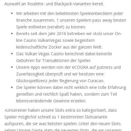
Auswahl an Roulette- und Blackjack-Varianten bereit.
Wir arbeiten mit den beliebtesten Spieleentwicklern jeder
Branche zusammen, 1 unseren Spielern pass away besten
Spiele entbieten (veraltet) zu können.
Bereits seit dem Jahr 2016 betreiben wir stolz unser On-
line Casino VulkanVegas sowie begeistern
leidenschaftliche Zocker aus der ganzen Welt.
Das Vulkan Vegas Casino berechnet dabei keinerlei
Gebühren für Transaktionen der Spieler.
Unsere Apps werden von der eCOGRA auf Justness und
Zuverlässigkeit überprüft und wir besitzen eine
Glücksspiellizenz jeder Regierung von Curacao.
Die Spieler können dabei nicht wirklich eine tolle Erfahrung
genießen und reichlich Spaß haben, sondern zum Teil
lebensverändernde Gewinne erzielen.
«Unsereiner haben unsere Slots extra so kategorisiert, dass
Spieler möglichst schnell zu 1 bestimmten Slotvariante
aufspüren, die sie was liebsten spielen. Unter den neuen Slots
sehen Unsere Gäste stets die neuesten Slots, die wir unserem