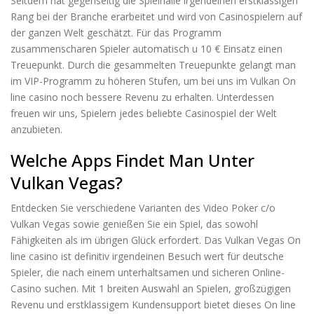
Seitdem hat gegenseitig die Spielhalle irgendeinen erstklassigen
Rang bei der Branche erarbeitet und wird von Casinospielern auf
der ganzen Welt geschätzt. Für das Programm
zusammenscharen Spieler automatisch u 10 € Einsatz einen
Treuepunkt. Durch die gesammelten Treuepunkte gelangt man
im VIP-Programm zu höheren Stufen, um bei uns im Vulkan On
line casino noch bessere Revenu zu erhalten. Unterdessen
freuen wir uns, Spielern jedes beliebte Casinospiel der Welt
anzubieten.
Welche Apps Findet Man Unter
Vulkan Vegas?
Entdecken Sie verschiedene Varianten des Video Poker c/o
Vulkan Vegas sowie genießen Sie ein Spiel, das sowohl
Fähigkeiten als im übrigen Glück erfordert. Das Vulkan Vegas On
line casino ist definitiv irgendeinen Besuch wert für deutsche
Spieler, die nach einem unterhaltsamen und sicheren Online-
Casino suchen. Mit 1 breiten Auswahl an Spielen, großzügigen
Revenu und erstklassigem Kundensupport bietet dieses On line