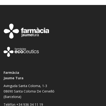
Farmàcia
Jaume Tura
Avinguda Santa Coloma, 1-3
08690 Santa Coloma De Cervelló
(Barcelona)
Telèfon +34 936 34 11 19