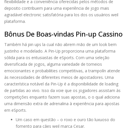
flexibilidade e a conveniência oferecidas pelos métodos de
deposito contribuem para uma experiência de jogo mais
agradável electronic satisfatória para los dos os usuários weil
plataforma.
Bônus De Boas-vindas Pin-up Cassino
Também há pin ups la cual não abrem mão de um look bem
justinho e modelado. A Pin-Up proporciona uma plataforma
sólida para os entusiastas de eSports. Com uma seleção
diversificada de jogos, alguma variedade de torneios
emocionantes e probabilities competitivas, a trampolín atende
às necessidades de diferentes meios de apostadores. Uma
característica notável da Pin-Up é a disponibilidade de loading
de partidas ao vivo. Isso da voie que os jogadores assistam às
competições enquanto fazem suas apostas, o o qual adiciona
uma dimensão extra de adrenalina à experiência para apostas
em eSports.
Um caso em questão – o roxo e ouro tão luxuoso do
fomento para cães weil marca Cesar.