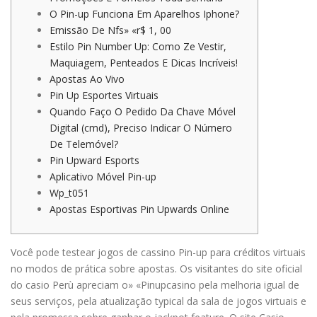
O Pin-up Funciona Em Aparelhos Iphone?
Emissão De Nfs» «r$ 1, 00
Estilo Pin Number Up: Como Ze Vestir,
Maquiagem, Penteados E Dicas Incríveis!
Apostas Ao Vivo
Pin Up Esportes Virtuais
Quando Faço O Pedido Da Chave Móvel
Digital (cmd), Preciso Indicar O Número
De Telemóvel?
Pin Upward Esports
Aplicativo Móvel Pin-up
Wp_t051
Apostas Esportivas Pin Upwards Online
Você pode testear jogos de cassino Pin-up para créditos virtuais
no modos de prática sobre apostas. Os visitantes do site oficial
do casio Perù apreciam o» «Pinupcasino pela melhoria igual de
seus serviços, pela atualização typical da sala de jogos virtuais e