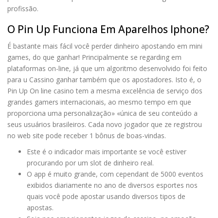
profissão.
O Pin Up Funciona Em Aparelhos Iphone?
É bastante mais fácil você perder dinheiro apostando em mini
games, do que ganhar! Principalmente se regarding em
plataformas on-line, já que um algoritmo desenvolvido foi feito
para u Cassino ganhar também que os apostadores. Isto é, o
Pin Up On line casino tem a mesma excelência de serviço dos
grandes gamers internacionais, ao mesmo tempo em que
proporciona uma personalização» «única de seu conteúdo a
seus usuários brasileiros. Cada novo jogador que ze registrou
no web site pode receber 1 bônus de boas-vindas.
Este é o indicador mais importante se você estiver
procurando por um slot de dinheiro real.
O app é muito grande, com cependant de 5000 eventos
exibidos diariamente no ano de diversos esportes nos
quais você pode apostar usando diversos tipos de
apostas.