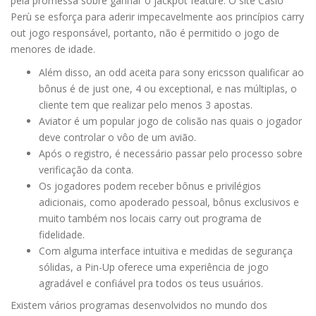
pela promessa sobre ganhar o jackpot feature. O site Casio
Perù se esforça para aderir impecavelmente aos princípios carry
out jogo responsável, portanto, não é permitido o jogo de
menores de idade.
Além disso, an odd aceita para sony ericsson qualificar ao
bônus é de just one, 4 ou exceptional, e nas múltiplas, o
cliente tem que realizar pelo menos 3 apostas.
Aviator é um popular jogo de colisão nas quais o jogador
deve controlar o vôo de um avião.
Após o registro, é necessário passar pelo processo sobre
verificação da conta.
Os jogadores podem receber bônus e privilégios
adicionais, como apoderado pessoal, bônus exclusivos e
muito também nos locais carry out programa de
fidelidade.
Com alguma interface intuitiva e medidas de segurança
sólidas, a Pin-Up oferece uma experiência de jogo
agradável e confiável pra todos os teus usuários.
Existem vários programas desenvolvidos no mundo dos