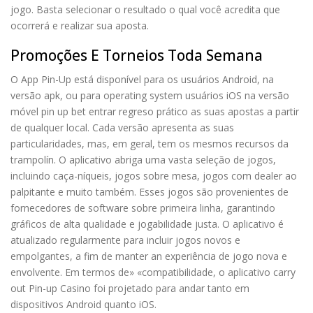
jogo. Basta selecionar o resultado o qual você acredita que
ocorrerá e realizar sua aposta.
Promoções E Torneios Toda Semana
O App Pin-Up está disponível para os usuários Android, na
versão apk, ou para operating system usuários iOS na versão
móvel pin up bet entrar regreso prático as suas apostas a partir
de qualquer local. Cada versão apresenta as suas
particularidades, mas, em geral, tem os mesmos recursos da
trampolín. O aplicativo abriga uma vasta seleção de jogos,
incluindo caça-níqueis, jogos sobre mesa, jogos com dealer ao
palpitante e muito também. Esses jogos são provenientes de
fornecedores de software sobre primeira linha, garantindo
gráficos de alta qualidade e jogabilidade justa. O aplicativo é
atualizado regularmente para incluir jogos novos e
empolgantes, a fim de manter an experiência de jogo nova e
envolvente. Em termos de» «compatibilidade, o aplicativo carry
out Pin-up Casino foi projetado para andar tanto em
dispositivos Android quanto iOS.