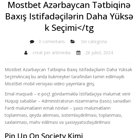
Mostbet Azərbaycan Tətbiqinə
Baxış Istifadəçilərin Daha Yüksə
k Seçimi</tg
0 comentaris
Sin categoría
creat per
artimedia
26 juliol, 2024
Mostbet Azərbaycan Tətbiqinə Baxış Istifadəçilərin Daha Yüksək
SeçimiAncaq bu anda bukmeyker tərəfindən təmin edilməyib
MostBet mobil versiyası video yayımlara giriş.
Emal məqsədi – e-poçt göndərməklə İstifadəçiyə məlumat verir
Hüquqi səbəblər – Administratorun nizamnamə (təsis) sənədləri
Fərdi məlumatların emalı növləri – şəxsi məlumatların
toplanması, qeydə alınması, sistemləşdirilməsi, toplanması,
saxlanması, məhv edilməsi və şəxsiyyətsizləşdirilməsi
Pin Up On Society Kimi