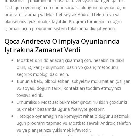
funksionallıq baxımından masa üstü versiyasından geri qalmır.
Tətbiqdə oynamağın nə qədər sərbəst olduğunu duymaq üçün
proqramı tapmaq və Mostbet seyrək Android telefon və ya
planşetinizə yükləmək kifayətdir. Proqram təminatının doğru
işləməsi üçün proqramın sistem tələblərinə diqqət yetirin.
Qoca Andreeva Olimpiya Oyunlarında
Iştirakına Zəmanət Verdi
Mostbet-dən dolanacaq çıxarmaq ötrü hesabınıza daxil
olun, «Çıxarış» düyməsini basın və çıxarış metodunu
seçərək məbləği daxil edin.
Bununla belə, əlbəəl etibarlı subyektiv məlumatları (əsl şan
və soyad, doğum tarixi, kontaktlar) təqdim etməyinizi
tövsiyə edirik.
Ümumilikdə MostBet bukmeker şirkəti 10 ildən çoxdur ki
bukmeker bazarında uğurla fəaliyyət göstərir.
Tətbiqdə oynamağın nə kəmiyyət rahat olduğunu sezmək
üçün proqramı tapmaq və Mostbet seyrək Android telefon
və ya planşetinizə yükləmək kifayətdir.