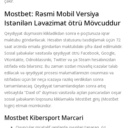
çəkir.
Mostbet: Rəsmi Mobil Versiya
Istənilən Ləvazimat ötrü Mövcuddur
Qeydiyyat düyməsini kliklədikdən sonra e-poçtunuza iqrar
məktubu göndəriləcək. Hesabın statusunu təsdiqləmək üçün 72
saat ərzində emailə göndərilən məktubdakı şifrə daxil edilməlidir.
Sosial şəbəkələr vasitəsilə qeydiyyat ötrü Facebook, Google,
VKontakte, Odnoklassniki, Twitter və ya Steam hesabınızdan
istifadə edə bilərsiniz. Bu zaman sizdən müvafiq icazələr tələb
ediləcək və qeydiyyat prosesi məlumatlarınızın oxunması və
istifadəsi üçün bir neçə icazəyə razılıq verdikdən sonra
tamamlanacaq. Qeydiyyat tamamlandıqdan sonra artıq
vebsaytda “Daxil ol” düyməsi vasitəsilə açılan pəncərədən oxşar
sosial şəbəkənin loqosunu klikləməklə MostBet giriş (MostBet
login) etmək mümkündür.
Mostbet Kibersport Mərcəri
Oyunçular müxtəlif janrlarda oyunları taparaq, öz