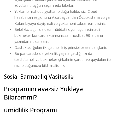
zövqlərinə uyğun seçim edə bilərlər.
Yükləmə məhdudiyyətləri olduğu halda, siz iCloud
hesabınızın regionunu Azərbaycandan Özbəkistana və ya
Kolumbiyaya dəyişməli və yükləməni təkrar etməlisiniz.
Beləliklə, əgər siz uzunmüddətli oyun üçün etimadli
bukmeker kontoru axtarırsınızsa, mostbet 90-a daha
yaxından nəzər salın.
Dəstək sorğuları ilk gələnə ilk iş prinsipi əsasında işlənir.
Bu pəncərədə siz yetkinlik yaşına çatdığınızı da
təsdiqləməli və bukmeker şirkətinin şərtlər və qaydaları ilə
razı olduğunuzu bildirməlisiniz.
Sosial Barmaqlıq Vasitəsilə
Proqramını əvəzsiz Yükləyə
Bilərəmmi?
ümidlilik Proqramı