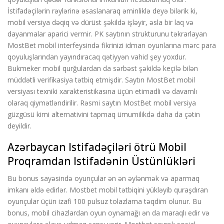
İstifadəçilərin rəylərinə əsaslanaraq əminliklə deyə bilərik ki,
mobil versiya dəqiq və dürüst şəkildə işləyir, əsla bir laq və
dayanmalar aparici vermir. PK saytının strukturunu təkrarlayan
MostBet mobil interfeysində fikrinizi idman oyunlarına mərc para
qoyuluşlarından yayındıracaq qətiyyən vahid şey yoxdur.
Bukmeker mobil qurğulardan da sərbəst şəkildə keçilə bilən
müddətli verifikasiya tətbiq etmişdir. Saytın MostBet mobil
versiyası texniki xarakteristikasına üçün etimadli və davamlı
olaraq qiymətləndirilir. Rəsmi saytın MostBet mobil versiya
güzgüsü kimi alternativini tapmaq ümumilikdə daha da çətin
deyildir.
Azərbaycan Istifadəçiləri ötrü Mobil
Proqramdan Istifadənin Üstünlükləri
Bu bonus sayəsində oyunçular ən ən əylənmək və aparmaq
imkanı əldə edirlər. Mostbet mobil tətbiqini yükləyib quraşdıran
oyunçular üçün izafi 100 pulsuz tolazlama təqdim olunur. Bu
bonus, mobil cihazlardan oyun oynamağı ən da maraqlı edir və