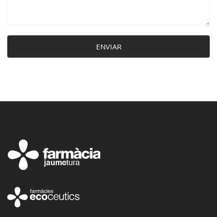
ENVIAR