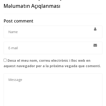
Məlumatın Açıqlanması
Post comment
Desa el meu nom, correu electrònic i lloc web en
aquest navegador per a la pròxima vegada que comenti.