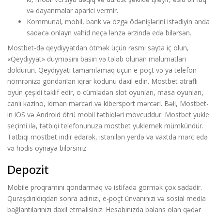
və dayanmalar aparici vermir.
Kommunal, mobil, bank və özgə ödənişlərini istədiyin anda
sadəcə onlayn vahid neçə ləhzə ərzində edə bilərsən.
Mostbet-də qeydiyyatdan ötmək üçün rəsmi sayta iç olun,
«Qeydiyyat» düyməsini basın və tələb olunan məlumatları
doldurun. Qeydiyyatı tamamlamaq üçün e-poçt və ya telefon
nömrənizə göndərilən iqrar kodunu daxil edin. Mostbet ətraflı
oyun çeşidi təklif edir, o cümlədən slot oyunları, masa oyunları,
canlı kazino, idman mərcəri və kibersport mərcəri. Bəli, Mostbet-
in iOS və Android ötrü mobil tətbiqləri mövcuddur. Mostbet yukle
seçimi ilə, tətbiqi telefonunuza mostbet yuklemek mümkündür.
Tətbiqi mostbet indir edərək, istənilən yerdə və vaxtda mərc edə
və hədis oynaya bilərsiniz.
Depozit
Mobile proqramını qondarmaq və istifadə görmək çox sadədir.
Quraşdırıldıqdan sonra adınızı, e-poçt ünvanınızı və sosial media
bağlantılarınızı daxil etməlisiniz. Hesabınızda balans olan qədər