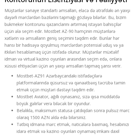
Müştərilər sənaye standartı əmsalları, eləcə də ətrafdakı ən yaxşı
dəyərli mərclərdən bəzilərini tapmağı gözləyə bilərlər. Bu, bizim
bukmeker kontorunu qazanclarını artırmaq istəyən bahisçilər
üçün əla seçim edir. Mostbet AZ-90 həmçinin müştərilərə
xətlərin və əmsalların geniş seçimini təqdim edir. Bunlar hər
hansı bir hadisəyə qoyulmuş mərclərdən potensial uduş və ya
itkiləri hesablamaq üçün istifadə olunur. Müştərilər müxtəlif
idman və virtual kazino oyunları arasından seçim edə, onlara
xüsusi ehtiyacları üçün ən yaxşı əmsalları tapmaq şansı verir.
Mostbet-AZ91 Azərbaycandakı istifadəçilərə
platformalarında qüsursuz və qənaətbəxş təcrübə təmin
etmək üçün müştəri dəstəyi təqdim edir.
Mostbet Aviator, ağıllı oynasanız, sizə qısa müddətdə
böyük gəlirlər verə biləcək bir oyundur.
Beləliklə, maksimum statusa çatdıqdan sonra pulsuz mərc
olaraq 1500 AZN əldə edə bilərsiniz.
Tətbiq idmana mərc etmək, nəticələrə baxmaq, hesabınızı
idarə etmək və kazino oyunları oynamaq imkanı daxil