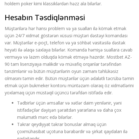
holdem poker kimi klassiklərdən həzz ala bilərlər.
Hesabın Təsdiqlənməsi
Müştərilərə hər hansı problem və ya sualları ilə kömək etmək
üçün 24/7 xidmət göstərən xüsusi müştəri dəstəyi komandası
var. Müştərilər e-poçt, telefon və ya söhbət vasitəsilə dəstək
heyəti ilə əlaqə saxlaya bilərlər. Komanda həmişə suallara cavab
verməyə və lazım olduqda kömək etməyə hazırdır. Mostbet AZ-
90 tam lisenziyaya malikdir və müvafiq orqanlar tərəfindən
tənzimlənir və bütün müştərilərin oyun zamanı təhlükəsiz
olmasını təmin edir. Bütün müştərilər üçün ədalətli təcrübə təmin
etmək üçün bukmeker kontoru müntəzəm olaraq öz xidmətlərini
yoxlamaq üçün müstəqil üçüncü tərəfdən istifadə edir.
Tədbirlər üçün əmsallar və xətlər daim yenilənir, yəni
istifadəçilər dəyişən şəraitdən yararlana və daha çox
məlumatlı mərc edə bilərlər.
Təkrar qeydiyyat təkrar bonuslar almaq üçün
çoxmühasibat uçotuna bərabərdir və şirkət qaydaları ilə
qadağandır