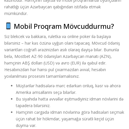
kazinodur. Həmçinin saytda və mobil proqramlarda oyunçuların
rahatlığı üçün Azərbaycan qabığından istifadə etmək
mümkündür.
Mobil Proqram Mövcuddurmu?
Siz blekcek və bakkara, ruletka və online poker ilə başlaya
bilərsiniz – hər kəs özünə uyğun olanı tapacaq. Mövcud ödəniş
variantları coğrafi ərazinizdən asılı olaraq dəyişə bilər. Bununla
belə, Mostbet AZ-90 ödənişləri Azərbaycan manatı (AZN),
həmçinin ABŞ dolları (USD) və avro (EUR) ilə qəbul edir.
Hesabınızdan hər hansı pul çıxarmazdan əvvəl, hesabın
yoxlanılması prosesini tamamlamalısınız.
Müştərilər hadisələrə mərc edərkən onluq, kəsr və ahora
Amerika əmsallarını seçə bilərlər.
Bu siyahıda hətta əvvəllər eşitmədiyiniz idman növlərini də
tapadera bilərsiniz.
Həmçinin cərgədə idman növlərinə görə hadisələri seçmək
üçün rahat bir hökmdar, yaşamağa sürətli keçid üçün
düymə var.