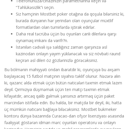
Telefonunuza/cihazınızın parametrlərinə keçin və
“Təhlükəsizlik”i seçin.
Siz həmçinin Mostbet poker otağına da qoşula bilərsiniz ki,
burada dünyanın hər yerindən olan oyunçular müxtlif
formatlardan olan turnirlərdə iştirak edirlər.
Daha real təcrübə üçün bu oyunları canlı dilerlərə qarşı
oynamaq imkanı da varifr?n.
İstənilən cədvəli işə saldığınız zaman qarşınıza əsl
kazinodan onlayn yayım yüklənəcək və siz növbəti raund
keçirən əsl dileri öz gözlərinizlə görəcəksiniz.
Bu bölmənin mahiyyəti ondan ibarətdir ki, oyunçuya bu axşam
başlayacaq 15 futbol matçının siyahısı təklif olunur. Nəzərə alın
ki, qazanc əldə etmək üçün bütün nəticələri təxmin etmək lazım
deyil. Qırmızıya düşməmək üçün ten matçı təxmin etmək
kifayətdir, ancaq qalib gəlmək şansınızı artırmaq üçün paket
mərcindən istifadə edin. Bu halda, bir matçda bir deyil, iki, hətta
üç mümkün nəticəni bağlaya biləcəksiniz. Mostbet bukmeker
kontoru dünya bazarında Curacao-dan ofşor lisenziyası əsasında
fəaliyyət göstərən idman mərc oyunları operatoru və onlayn