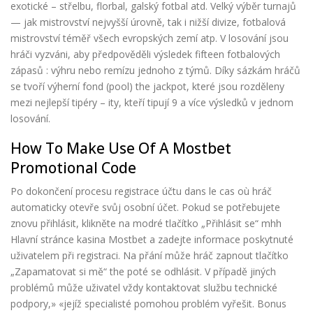
exotické – střelbu, florbal, galský fotbal atd. Velký výběr turnajů
— jak mistrovství nejvyšší úrovně, tak i nižší divize, fotbalová
mistrovství téměř všech evropských zemí atp. V losování jsou
hráči vyzváni, aby předpověděli výsledek fifteen fotbalových
zápasů : výhru nebo remízu jednoho z týmů. Díky sázkám hráčů
se tvoří výherní fond (pool) the jackpot, které jsou rozděleny
mezi nejlepší tipéry – ity, kteří tipují 9 a více výsledků v jednom
losování.
How To Make Use Of A Mostbet
Promotional Code
Po dokončení procesu registrace účtu dans le cas où hráč
automaticky otevře svůj osobní účet. Pokud se potřebujete
znovu přihlásit, klikněte na modré tlačítko „Přihlásit se“ mhh
Hlavní stránce kasina Mostbet a zadejte informace poskytnuté
uživatelem při registraci. Na přání může hráč zapnout tlačítko
„Zapamatovat si mě“ the poté se odhlásit. V případě jiných
problémů může uživatel vždy kontaktovat službu technické
podpory,» «jejíž specialisté pomohou problém vyřešit. Bonus