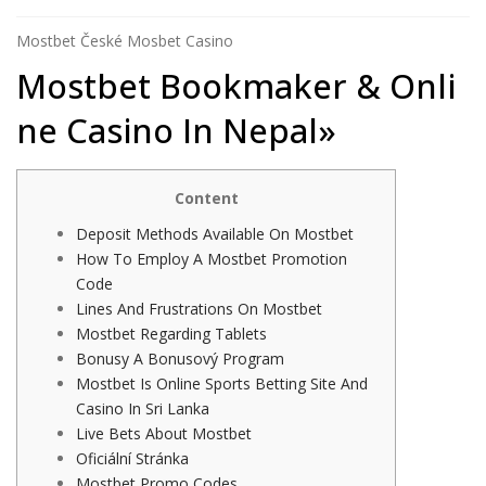
Mostbet České Mosbet Casino
Mostbet Bookmaker & Onli
ne Casino In Nepal»
Content
Deposit Methods Available On Mostbet
How To Employ A Mostbet Promotion
Code
Lines And Frustrations On Mostbet
Mostbet Regarding Tablets
Bonusy A Bonusový Program
Mostbet Is Online Sports Betting Site And
Casino In Sri Lanka
Live Bets About Mostbet
Oficiální Stránka
Mostbet Promo Codes