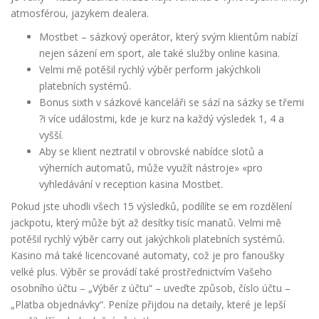
atmosférou, jazykem dealera.
Mostbet – sázkový operátor, který svým klientům nabízí
nejen sázení em sport, ale také služby online kasina.
Velmi mě potěšil rychlý výběr perform jakýchkoli
platebních systémů.
Bonus sixth v sázkové kanceláři se sází na sázky se třemi
?i více událostmi, kde je kurz na každý výsledek 1, 4 a
vyšší.
Aby se klient neztratil v obrovské nabídce slotů a
výherních automatů, může využít nástroje» «pro
vyhledávání v reception kasina Mostbet.
Pokud jste uhodli všech 15 výsledků, podílíte se em rozdělení
jackpotu, který může být až desítky tisíc manatů. Velmi mě
potěšil rychlý výběr carry out jakýchkoli platebních systémů.
Kasino má také licencované automaty, což je pro fanoušky
velké plus. Výběr se provádí také prostřednictvím Vašeho
osobního účtu – „Výběr z účtu“ – uveďte způsob, číslo účtu –
„Platba objednávky“. Peníze přijdou na detaily, které je lepší