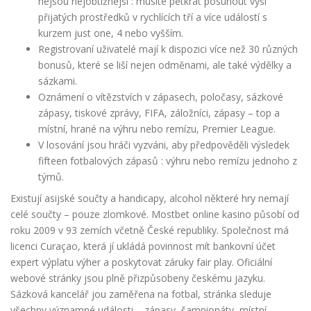
nejsou nejobtížnější : musíte pětkrát posunout výši
přijatých prostředků v rychlících tří a více událostí s
kurzem just one, 4 nebo vyšším.
Registrovaní uživatelé mají k dispozici více než 30 různých
bonusů, které se liší nejen odměnami, ale také výdělky a
sázkami.
Oznámení o vítězstvích v zápasech, poločasy, sázkové
zápasy, tiskové zprávy, FIFA, záložníci, zápasy – top a
místní, hrané na výhru nebo remízu, Premier League.
V losování jsou hráči vyzváni, aby předpověděli výsledek
fifteen fotbalových zápasů : výhru nebo remízu jednoho z
týmů.
Existují asijské součty a handicapy, alcohol některé hry nemají
celé součty – pouze zlomkové. Mostbet online kasino působí od
roku 2009 v 93 zemích včetně České republiky. Společnost má
licenci Curaçao, která jí ukládá povinnost mít bankovní účet
expert výplatu výher a poskytovat záruky fair play. Oficiální
webové stránky jsou plně přizpůsobeny českému jazyku.
Sázková kancelář jou zaměřena na fotbal, stránka sleduje
všechny významné události – zápasy, šampionáty, místní