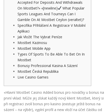
Accepted For Deposits And Withdrawals
On Mostbet?» «[newline]
What Popular
Sports Leagues And Tourneys Can I
Gamble On At Mostbet Ceylon (veraltet)?
Specifika Přihlášení A Registrace V Mobilní
Aplikaci
Jak Vložit The Vybrat Peníze
Mostbet Kazinosu
Mostbet Mobile App
Types Of Sports To Be Able To Bet On In
Mostbet
Bonusy Professional Kasina A Sázení
Mostbet Česká Republika
Live Casino Games
«Hlavní Mostbet Casino Added bonus pro nováčky u bonus na
první vklad. Může jej získat každý nový klient Mostbet, který si
při registraci zvolí bonus pro kasino (existuje ještě bonus na
sázení – na výběr), vyplní profil a new vloží na účet částku od