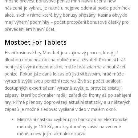
možné převést bonusové peníze mhh hlavní účet a new
následně je vybrat, je nutné u nejprve odehrát podle podmínek
akce, sixth v rámci které byly bonusy připsány. Kasina obvykle
mají výherní podmínky – počet protočení bonusové částky pro
převedení em hlavní účet.
Mostbet For Tablets
Hraní kasinové hry Mostbet jou zajímavý proces, který již
dlouhou dobu neztrácí na oblibě mezi uživateli. Pokud si hráč
není jistý svými dovednostmi, může hrát zdarma a neutrácet
peníze. Pokud jste dans le cas où jisti vítězstvím, hráč může
výrazně zvýšit svou peněžní rezervu. Živě se počet událostí
dostupných expert sázení výrazně zvyšuje, protože existují
zápasy, které bookmaker raději zařadí do fronty až po zahájení
hry. Přímé přenosy doprovázejí aktuální statistiky a u některých
zápasů je možné sledovat vysílané video v malém okně.
Minimální částka» «výběru pro bankovní an elektronické
metody je 150 Kč, pro kryptoměny závisí na zvolené
měně a new jejím aktuálním kurzu.