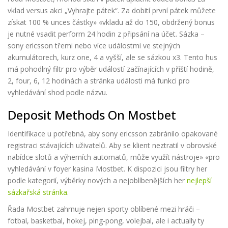
vklad versus akci „Vyhrajte pátek“. Za dobití první pátek můžete
získat 100 % unces částky» «vkladu až do 150, obdržený bonus
je nutné vsadit perform 24 hodin z připsání na účet. Sázka –
sony ericsson třemi nebo více událostmi ve stejných
akumulátorech, kurz one, 4 a vyšší, ale se sázkou x3. Tento hus
má pohodlný filtr pro výběr událostí začínajících v příští hodině,
2, four, 6, 12 hodinách a stránka události má funkci pro
vyhledávání shod podle názvu.
Deposit Methods On Mostbet
Identifikace u potřebná, aby sony ericsson zabránilo opakované
registraci stávajících uživatelů. Aby se klient neztratil v obrovské
nabídce slotů a výherních automatů, může využít nástroje» «pro
vyhledávání v foyer kasina Mostbet. K dispozici jsou filtry her
podle kategorií, výběrky nových a nejoblíbenějších her
nejlepší
sázkařská stránka
.
Řada Mostbet zahrnuje nejen sporty oblíbené mezi hráči –
fotbal, basketbal, hokej, ping-pong, volejbal, ale i actually ty