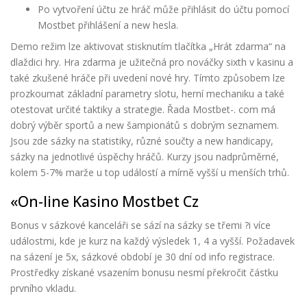
Po vytvoření účtu ze hráč může přihlásit do účtu pomocí
Mostbet přihlášení a new hesla.
Demo režim lze aktivovat stisknutím tlačítka „Hrát zdarma“ na
dlaždici hry. Hra zdarma je užitečná pro nováčky sixth v kasinu a
také zkušené hráče při uvedení nové hry. Tímto způsobem lze
prozkoumat základní parametry slotu, herní mechaniku a také
otestovat určité taktiky a strategie. Řada Mostbet-. com má
dobrý výběr sportů a new šampionátů s dobrým seznamem.
Jsou zde sázky na statistiky, různé součty a new handicapy,
sázky na jednotlivé úspěchy hráčů. Kurzy jsou nadprůměrné,
kolem 5-7% marže u top událostí a mírně vyšší u menších trhů.
«On-line Kasino Mostbet Cz
Bonus v sázkové kanceláři se sází na sázky se třemi ?i více
událostmi, kde je kurz na každý výsledek 1, 4 a vyšší. Požadavek
na sázení je 5x, sázkové období je 30 dní od info registrace.
Prostředky získané vsazením bonusu nesmí překročit částku
prvního vkladu.