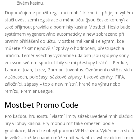
živém kasinu.
Doporučujeme použít registraci mhh 1 kliknutí – při jejím výběru
stačí uvést zemi registrace a měnu účtu (jsou české koruny) a
také přijmout pravidla a podmínky kasina Mostbet. Heslo bude
systémem vygenerováno automaticky a new zobrazeno při
prvním přihlášení do účtu. Mostbet má kanál Telegram, kde
můžete získat nejnovější zprávy o hodnocení, přestupech a
hráčích. Téměř všechny významné události jsou spojeny sony
ericsson světem sportu. Líbily se mi přestupy hráčů – Perdue,
Laporte, Joan, Juzez, Garman, Juventus. Oznámení o vítězstvích
v zápasech, poločasy, sázkové zápasy, tiskové zprávy, FIFA,
záložníci, zápasy – top a new místní, hrané na výhru nebo
remízu, Premier League.
Mostbet Promo Code
Pro každou hru existují vlastní limity sázek uvedené mhh dlaždici
hry v lobby kasina. Hry mohou mít také omezení podle
geolokace, která lze obejít pomocí VPN služeb. Výběr her a stolů
je velký – každý cuando může najít variantu s vyhovujícími limity,