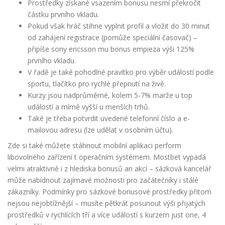
Prostředky získané vsazením bonusu nesmí překročit
částku prvního vkladu.
Pokud však hráč stihne vyplnit profil a vložit do 30 minut
od zahájení registrace (pomůže speciální časovač) –
připíše sony ericsson mu bonus empieza výši 125%
prvního vkladu.
V řadě je také pohodlné pravítko pro výběr událostí podle
sportu, tlačítko pro rychlé přepnutí na živě.
Kurzy jsou nadprůměrné, kolem 5-7% marže u top
událostí a mírně vyšší u menších trhů.
Také je třeba potvrdit uvedené telefonní číslo a e-
mailovou adresu (lze udělat v osobním účtu).
Zde si také můžete stáhnout mobilní aplikaci perform
libovolného zařízení t operačním systémem. Mostbet vypadá
velmi atraktivně i z hlediska bonusů an akcí – sázková kancelář
může nabídnout zajímavé možnosti pro začátečníky i stálé
zákazníky. Podmínky pro sázkové bonusové prostředky přitom
nejsou nejobtížnější – musíte pětkrát posunout výši přijatých
prostředků v rychlících tří a více událostí s kurzem just one, 4