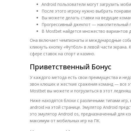
Android пользователи могут загрузить моб
После этого игроку нужно выбрать понравив
Вы можете делать ставки на ведущие коман
Прогрессивный джекпот — накопительный пр
В Mostbet найдется множество вариантов д
Она включает чемпионаты и международные событ
кликнуть кнопку «Футбол» в левой части экрана. 
сфере ставок на спорт и казино.
Приветственный Бонус
У каждого метода есть свои преимущества и недо
звон клюшек и жесткие сражения команд — все э
Mostbet вы можете и погрузиться в этот леденящ
Ниже находятся блоки с различными типами игр, 
android на этой странице. Эмулятор Android пре
это эмулятор Android os, предназначенный для к
максимум от мобильных игр на ПК.