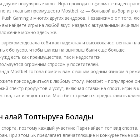
и другие популярные игры. Игра проходит в формате видеотранс
дно из главных преимуществ Mostbet kz — большой выбор игр о
y, Push Gaming и многих других вендоров. Независимо от того, л
 вы найдете игры на любой вкус. Раздел с актуальными акциями
иложение можно здесь же.
 зарекомендовала себя как надежная и высококачественная пла
ьных бонусов, чтобы шансы на выигрыш были еще больше.
нужд есть как преимущества, так и недостатки.
пользуется огромным спросом у посетителей.
манда Mostbet готова помочь вам с вашим родным языком в режи
можете присоединиться к любому столу. Mostbet – популярное он
ий спектр продуктов и услуг, включая ставки на спорт, игры в к
щества, так и недостатки. Мостбет стремится предоставить кли
н Қалай Толтыруға Болады
в спорта, поэтому каждый участник Пари найдет тот вид спорта,
ран. При этом БК предлагает впечатляющие и конкурентные коэ