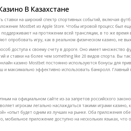
Казино В Казахстане
 ставки на широкий спектр спортивных событий, включая футбол
ложение Mostbet из Apple Store. Чтобы игровой процесс был ещ
я и поддерживают на протяжении всей трансляции, в то же время
ют опробовать игру, как в реальном физическом казино, не вых
особ доступа к своему счету в дороге. Оно имеет множество ф
й и ставки на более чем something like 20 видов спорта. Вы т
онлайн казино Mostbet постоянно используются бонусы для прив
ш и максимально эффективно использовать банкролл. Главный 
тупным на официальном сайте из-за запретов российского законо
оляет игрокам легально наслаждаться такими играми казино, как
ой» «опыт будет одним из лучших на рынке. Оба приложения о
о, мобильное приложение доступно на нескольких языках, что о