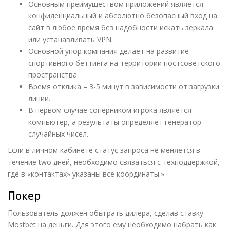
Основным преимуществом приложений является
конфиденциальный и абсолютно безопасный вход на
сайт в любое время без надобности искать зеркала
или устанавливать VPN.
Основной упор компания делает на развитие
спортивного беттинга на территории постсоветского
пространства.
Время отклика – 3-5 минут в зависимости от загрузки
линии.
В первом случае соперником игрока является
компьютер, а результаты определяет генератор
случайных чисел.
Если в личном кабинете статус запроса не меняется в
течение two дней, необходимо связаться с техподдержкой,
где в «контактах» указаны все координаты.»
Покер
Пользователь должен обыграть дилера, сделав ставку
Mostbet на деньги. Для этого ему необходимо набрать как