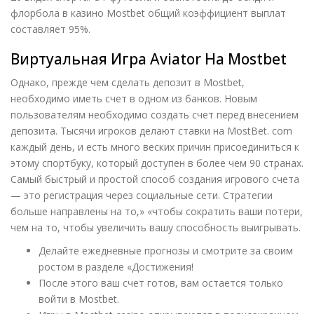
флорбола в казино Mostbet общий коэффициент выплат
составляет 95%.
Виртуальная Игра Aviator На Mostbet
Однако, прежде чем сделать депозит в Mostbet,
необходимо иметь счет в одном из банков. Новым
пользователям необходимо создать счет перед внесением
депозита. Тысячи игроков делают ставки на MostBet. com
каждый день, и есть много веских причин присоединиться к
этому спортбуку, который доступен в более чем 90 странах.
Самый быстрый и простой способ создания игрового счета
— это регистрация через социальные сети. Стратегии
больше направлены на то,» «чтобы сократить ваши потери,
чем на то, чтобы увеличить вашу способность выигрывать.
Делайте ежедневные прогнозы и смотрите за своим
ростом в разделе «Достижения!
После этого ваш счет готов, вам остается только
войти в Mostbet.