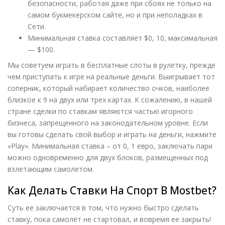
безопасности, работая даже при сбоях не только на
самом букмекерском сайте, но и при неполадках в
Сети.
Минимальная ставка составляет $0, 10, максимальная
— $100.
Мы советуем играть в бесплатные слоты в рулетку, прежде
чем приступать к игре на реальные деньги. Выигрывает тот
соперник, который набирает количество очков, наиболее
близкое к 9 на двух или трех картах. К сожалению, в нашей
стране сделки по ставкам являются частью игорного
бизнеса, запрещенного на законодательном уровне. Если
вы готовы сделать свой выбор и играть на деньги, нажмите
«Play». Минимальная ставка – от 0, 1 евро, заключать пари
можно одновременно для двух блоков, размещенных под
взлетающим самолетом.
Как Делать Ставки На Спорт В Mostbet?
Суть ее заключается в том, что нужно быстро сделать
ставку, пока самолёт не стартовал, и вовремя ее закрыть!