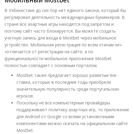
Мобильный Mostbet
В Узбекистане до сих пор нет единого закона, который бы
регулировал деятельность международных букмекеров. В
стране все азартные игры находятся под запретом и
поэтому сайт часто блокируется. Вы можете создать
учетную запись для входа в Mostbet через мобильное
устройство. Мобильная регистрация по всем этапам не»
«отличается от регистрации на сайте, а по
функциональности мобильное приложение Mostbet
полностью совпадает с основным порталом.
Mostbet также предлагает хорошо развитые live-
ставки, которые в последние годы приобрели
значительную популярность среди португальских
игроков.
Поскольку не все компьютерные провайдеры
поддерживают политику азартных игр, то приложение
для Android от Google со всеми установочными
компонентами можно скачать на официальном сайте
Mostbet.