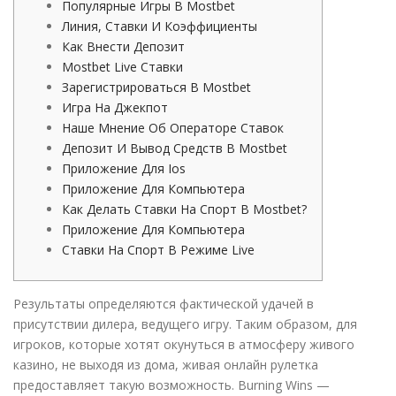
Популярные Игры В Mostbet
Линия, Ставки И Коэффициенты
Как Внести Депозит
Mostbet Live Ставки
Зарегистрироваться В Mostbet
Игра На Джекпот
Наше Мнение Об Операторе Ставок
Депозит И Вывод Средств В Mostbet
Приложение Для Ios
Приложение Для Компьютера
Как Делать Ставки На Спорт В Mostbet?
Приложение Для Компьютера
Ставки На Спорт В Режиме Live
Результаты определяются фактической удачей в
присутствии дилера, ведущего игру. Таким образом, для
игроков, которые хотят окунуться в атмосферу живого
казино, не выходя из дома, живая онлайн рулетка
предоставляет такую возможность. Burning Wins —