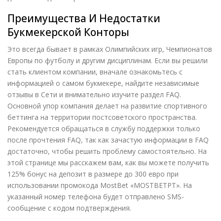
Преимущества И Недостатки
Букмекерской Конторы
Это всегда бывает в рамках Олимпийских игр, Чемпионатов
Европы по футболу и другим дисциплинам. Если вы решили
стать клиентом компании, вначале ознакомьтесь с
информацией о самом букмекере, найдите независимые
отзывы в Сети и внимательно изучите раздел FAQ.
Основной упор компания делает на развитие спортивного
беттинга на территории постсоветского пространства.
Рекомендуется обращаться в службу поддержки только
после прочтения FAQ, так как зачастую информации в FAQ
достаточно, чтобы решить проблему самостоятельно. На
этой странице мы расскажем вам, как вы можете получить
125% бонус на депозит в размере до 300 евро при
использовании промокода MostBet «MOSTBETPT». На
указанный номер телефона будет отправлено SMS-
сообщение с кодом подтверждения.