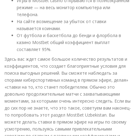
Игры в Mostbet casino открываются в полноэкранном
режиме — на весь монитор компьютера или
телефона.
На сайте возмещение за убыток от ставки
называется коинами.
От футбола и баскетбола до бенди и флорбола в
казино Mostbet общий коэффициент выплат
составляет 95%.
Здесь вас ждет самое большое количество результатов и
коэффициентов, что создает благоприятные условия для
поиска выгодных решений. Вы сможете наблюдать за
спорами киберспортивных команд в прямом эфире, делая»
«ставки на то, кто станет победителем. Обычно это
довольно продолжительные матчи с захватывающими
моментами, за которыми очень интересно следить. Если вы
до сих пор не знаете, что это такое, советуем вам наконец-
то попробовать этот раздел MostBet Uzbekistan. Вы
можете делать ставки в прямом эфире на игры по своему
усмотрению, пользуясь самыми привлекательными
советами по ставкам с различными коэффициентами и