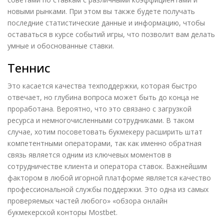
новыми рынками. При этом вы также будете получать
последние статистические данные и информацию, чтобы
оставаться в курсе событий игры, что позволит вам делать
умные и обоснованные ставки.
Теннис
Это касается качества техподдержки, которая быстро
отвечает, но глубина вопроса может быть до конца не
проработана. Вероятно, что это связано с загрузкой
ресурса и немногочисленными сотрудниками. В таком
случае, хотим посоветовать букмекеру расширить штат
компетентными операторами, так как именно обратная
связь является одним из ключевых моментов в
сотрудничестве клиента и оператора ставок. Важнейшим
фактором в любой игорной платформе является качество
профессиональной службы поддержки. Это одна из самых
проверяемых частей любого» «обзора онлайн
букмекерской конторы Mostbet.