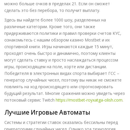
можно больше очков в пределах 21. Если он сможет
сделать это без перебора, то получит выплату.
Здесь вы найдете более 1000 шоу, разделенных на
различные категории. Кроме того, они также
придерживаются политики и правил проверки счетов KYC,
ознакомьтесь с нашим обзором казино Mostbet и их
спортивной книги. Игры начинаются каждые 15 минут,
проходят очень быстро и динамично, поэтому клиенты
могут сделать ставку и просто наслаждаться процессом
игры, происходящем на поле, корте или дистанции.
Победителя в электронных видах спорта выбирает ГСС –
генератор случайных чисел, поэтому вы никак не сможете
повлиять на ход происходящего или спрогнозировать
будущий результат. Многие сражения можно увидеть через
потоковый сервис Twitch
https://mostbet-royxatga-olish.com
.
Лучшие Игровые Автоматы
Системы и стратегии ставок оказались бессильны перед
генераторами случайных чисел. Однако эта технология