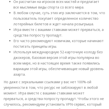
Он рассчитан на игроков всех мастей и предлагает
все мыслимые виды спорта со всего мира.
В любом случае, суть этих игр заключается в том, что
пользователь покупает определенное количество
лотерейных билетов и ждет начала розыгрыша.
Игра вместе с вашими ставками может прерваться, а
средства попросту пропадут.
Его часто рекомендуют новичкам, которые начинают
постигать принципы игры.
Используя международную 52-карточную колоду без
джокеров, базовая версия этой игры популярна во
всем мире, но в настоящее время также появились
вариации этой игры, обеспечивающие новый уровень
азарта.
Но даже с зеркальными ссылками у вас нет 100%-ой
уверенности в том, что ресурс не заблокируют в любой
момент. Игра вместе с вашими ставками может
прерваться, а средства попросту пропадут. Чтобы этого не
случилось, рекомендуем установить VPN-сервис, который