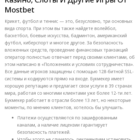
Mostbet
Крикет, футбол и теннис — это, безусловно, три основных
вида спорта. При этом вы также найдете волейбол,
баскетбол, боевые искусства, бадминтон, американский
футбол, киберспорт и многое другое. За безопасность
вложенных средств, проведение финансовых транзакций
оператор полностью отвечает перед своими клиентами, об
этом написано в «Положениях и условиях сотрудничества».
Все данные игроков защищены с помощью 128-битной SSL-
системы и кодируются прямо на входе. Букмекер имеет
хорошую репутацию и предлагает свои услуги в 39 странах
мира, работая со многими клиентами уже более 12-ти лет.
Букмекер работает в отрасли более 13 лет, но некоторые
моменты, по мнению клиентов, хотелось бы улучшить.
Платежи осуществляются по зашифрованным
каналам, а наличие лицензии гарантирует
безопасность платежей.
Чтобы этого не случилось, рекомендуем установить