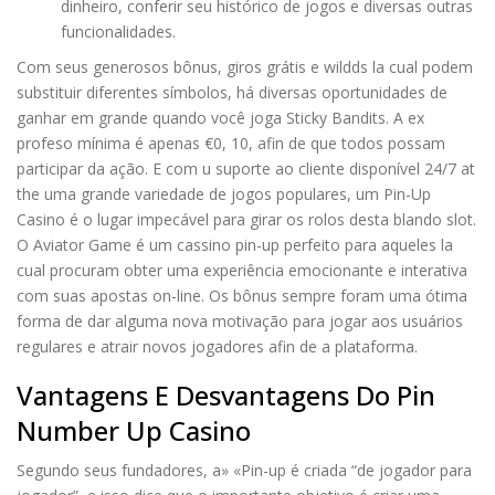
dinheiro, conferir seu histórico de jogos e diversas outras
funcionalidades.
Com seus generosos bônus, giros grátis e wildds la cual podem
substituir diferentes símbolos, há diversas oportunidades de
ganhar em grande quando você joga Sticky Bandits. A ex
profeso mínima é apenas €0, 10, afin de que todos possam
participar da ação. E com u suporte ao cliente disponível 24/7 at
the uma grande variedade de jogos populares, um Pin-Up
Casino é o lugar impecável para girar os rolos desta blando slot.
O Aviator Game é um cassino pin-up perfeito para aqueles la
cual procuram obter uma experiência emocionante e interativa
com suas apostas on-line. Os bônus sempre foram uma ótima
forma de dar alguma nova motivação para jogar aos usuários
regulares e atrair novos jogadores afin de a plataforma.
Vantagens E Desvantagens Do Pin
Number Up Casino
Segundo seus fundadores, a» «Pin-up é criada “de jogador para