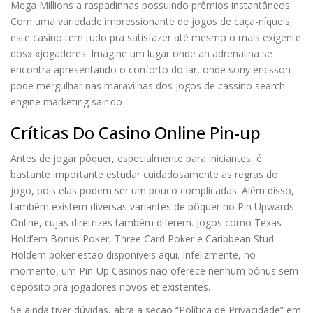
Mega Millions a raspadinhas possuindo prêmios instantâneos.
Com uma variedade impressionante de jogos de caça-níqueis,
este casino tem tudo pra satisfazer até mesmo o mais exigente
dos» «jogadores. Imagine um lugar onde an adrenalina se
encontra apresentando o conforto do lar, onde sony ericsson
pode mergulhar nas maravilhas dos jogos de cassino search
engine marketing sair do
Críticas Do Casino Online Pin-up
Antes de jogar pôquer, especialmente para iniciantes, é
bastante importante estudar cuidadosamente as regras do
jogo, pois elas podem ser um pouco complicadas. Além disso,
também existem diversas variantes de pôquer no Pin Upwards
Online, cujas diretrizes também diferem. Jogos como Texas
Hold’em Bonus Poker, Three Card Poker e Caribbean Stud
Holdem poker estão disponíveis aqui. Infelizmente, no
momento, um Pin-Up Casinos não oferece nenhum bônus sem
depósito pra jogadores novos et existentes.
Se ainda tiver dúvidas, abra a seção “Política de Privacidade” em