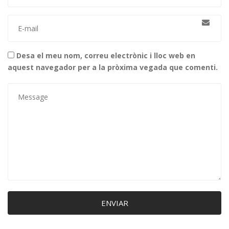
Desa el meu nom, correu electrònic i lloc web en
aquest navegador per a la pròxima vegada que comenti.
ENVIAR