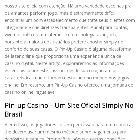
nosso site e leia com atenção. Há uma variedade escolhas pra
os amantes perform jogo, mas é extremamente difícil
encontrar um bom estabelecimento que trate seus clientes com
integridade e crie diretrizes transparentes. Afinal para contas,
vivemos mhh era da Internet e da tecnologia avançada,
portanto a maioria dos usuários prefere apostar simply no
conforto de suas casas. O Pin-Up Casino é alguma plataforma
de lazer online que proporciona uma experiência única de
cassino digital. Neste artigo, exploraremos as informações
essenciais sobre este cassino, desde sua criação até as
características que o tornam destacado no mundo dos jogos
on-line. Em resumo, um Pin-Up Casino oferece uma jornada de
cassino online inigualável.
Pin-up Casino – Um Site Oficial Simply No
Brasil
Além disso, os jogadores só têm permissão para uma conta at
the devem usar um mesmo método sobre pagamento para
depósitos e saques. Promoções, bônus e outras condições