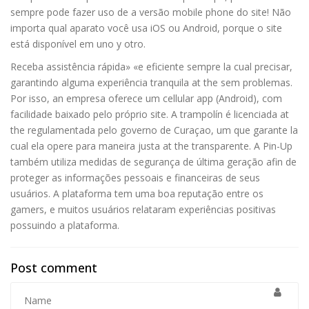
sempre pode fazer uso de a versão mobile phone do site! Não
importa qual aparato você usa iOS ou Android, porque o site
está disponível em uno y otro.
Receba assistência rápida» «e eficiente sempre la cual precisar,
garantindo alguma experiência tranquila at the sem problemas.
Por isso, an empresa oferece um cellular app (Android), com
facilidade baixado pelo próprio site. A trampolín é licenciada at
the regulamentada pelo governo de Curaçao, um que garante la
cual ela opere para maneira justa at the transparente. A Pin-Up
também utiliza medidas de segurança de última geração afin de
proteger as informações pessoais e financeiras de seus
usuários. A plataforma tem uma boa reputação entre os
gamers, e muitos usuários relataram experiências positivas
possuindo a plataforma.
Post comment