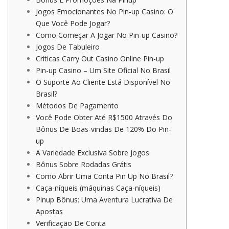
Jogos Emocionantes No Pin-up Casino: O
Que Você Pode Jogar?
Como Começar A Jogar No Pin-up Casino?
Jogos De Tabuleiro
Críticas Carry Out Casino Online Pin-up
Pin-up Casino – Um Site Oficial No Brasil
O Suporte Ao Cliente Está Disponível No
Brasil?
Métodos De Pagamento
Você Pode Obter Até R$1500 Através Do
Bônus De Boas-vindas De 120% Do Pin-
up
A Variedade Exclusiva Sobre Jogos
Bônus Sobre Rodadas Grátis
Como Abrir Uma Conta Pin Up No Brasil?
Caça-níqueis (máquinas Caça-níqueis)
Pinup Bônus: Uma Aventura Lucrativa De
Apostas
Verificação De Conta