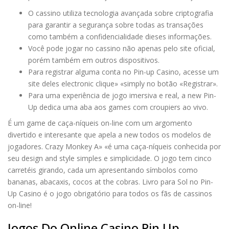
O cassino utiliza tecnologia avançada sobre criptografia
para garantir a segurança sobre todas as transações
como também a confidencialidade dieses informações.
Você pode jogar no cassino não apenas pelo site oficial,
porém também em outros dispositivos.
Para registrar alguma conta no Pin-up Casino, acesse um
site deles electronic clique» «simply no botão «Registrar».
Para uma experiência de jogo imersiva e real, a new Pin-
Up dedica uma aba aos games com croupiers ao vivo.
É um game de caça-níqueis on-line com um argomento
divertido e interesante que apela a new todos os modelos de
jogadores. Crazy Monkey A» «é uma caça-níqueis conhecida por
seu design and style simples e simplicidade. O jogo tem cinco
carretéis girando, cada um apresentando símbolos como
bananas, abacaxis, cocos at the cobras. Livro para Sol no Pin-
Up Casino é o jogo obrigatório para todos os fãs de cassinos
on-line!
Jogos Do Online Casino Pin Up