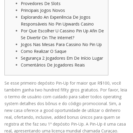
Provedores De Slots
Principais Jogos Novos
Explorando An Experiência De Jogos
Responsáveis No Pin Upwards Casino
Por Que Escolher U Cassino Pin Up Afin De
Se Divertir On The Internet?
Jogos Nas Mesas Para Cassino No Pin Up
Como Realizar O Saque
Segurança 2 Jogadores Em De Início Lugar
Comentários De Jogadores Reais
Se esse primeiro depósito Pin-Up for maior que R$100, você
também ganha two hundred fifity giros gratuitos. Por favor, leia
o termo de usuário com cuidado para saber todos operating
system detalhes dos bônus e do código promocional. Sim, a
new casa oferece a good oportunidade de utilizar o dinheiro
real, ofertando, inclusive, added bonus únicos para quem se
registra at the faz seu 1º depósito Pin-Up. A Pin-Up é uma casa
real, apresentando uma licença mundial chamada Curaçao.