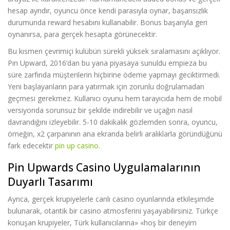
hesap ayrıdır, oyuncu önce kendi parasıyla oynar, başarısızlık
durumunda reward hesabını kullanabilir. Bonus başarıyla geri
oynanırsa, para gerçek hesapta görünecektir.
Bu kısmen çevrimiçi kulübün sürekli yüksek sıralamasını açıklıyor.
Pın Upward, 2016’dan bu yana piyasaya sunuldu empieza bu
süre zarfında müşterilerin hiçbirine ödeme yapmayı geciktirmedi.
Yeni başlayanların para yatırmak için zorunlu doğrulamadan
geçmesi gerekmez. Kullanıcı oyunu hem tarayıcıda hem de mobil
versiyonda sorunsuz bir şekilde indirebilir ve uçağın nasıl
davrandığını izleyebilir. 5-10 dakikalık gözlemden sonra, oyuncu,
örneğin, x2 çarpanının ana ekranda belirli aralıklarla göründüğünü
fark edecektir
pin up casino
.
Pin Upwards Casino Uygulamalarının
Duyarlı Tasarımı
Ayrıca, gerçek krupiyelerle canlı casino oyunlarında etkileşimde
bulunarak, otantik bir casino atmosferini yaşayabilirsiniz. Türkçe
konuşan krupiyeler, Türk kullanıcılarına» «hoş bir deneyim