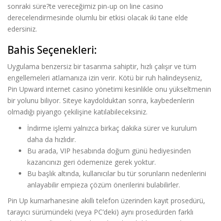
sonraki süre?te vereceğimiz pin-up on line casino
derecelendirmesinde olumlu bir etkisi olacak iki tane elde
edersiniz.
Bahis Seçenekleri:
Uygulama benzersiz bir tasarıma sahiptir, hızlı çalışır ve tüm
engellemeleri atlamanıza izin verir. Kötü bir ruh halindeyseniz,
Pin Upward internet casino yönetimi kesinlikle onu yükseltmenin
bir yolunu biliyor. Siteye kaydolduktan sonra, kaybedenlerin
olmadığı piyango çekilişine katılabileceksiniz.
İndirme işlemi yalnızca birkaç dakika sürer ve kurulum
daha da hızlıdır.
Bu arada, VIP hesabında doğum günü hediyesinden
kazancınızı geri ödemenize gerek yoktur.
Bu başlık altında, kullanıcılar bu tür sorunların nedenlerini
anlayabilir empieza çözüm önerilerini bulabilirler.
Pin Up kumarhanesine akıllı telefon üzerinden kayıt prosedürü,
tarayıcı sürümündeki (veya PC’deki) aynı prosedürden farklı