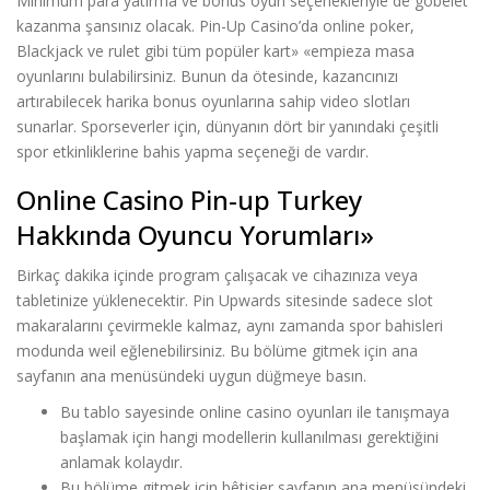
Minimum para yatırma ve bonus oyun seçenekleriyle de gobelet
kazanma şansınız olacak. Pin-Up Casino’da online poker,
Blackjack ve rulet gibi tüm popüler kart» «empieza masa
oyunlarını bulabilirsiniz. Bunun da ötesinde, kazancınızı
artırabilecek harika bonus oyunlarına sahip video slotları
sunarlar. Sporseverler için, dünyanın dört bir yanındaki çeşitli
spor etkinliklerine bahis yapma seçeneği de vardır.
Online Casino Pin-up Turkey
Hakkında Oyuncu Yorumları»
Birkaç dakika içinde program çalışacak ve cihazınıza veya
tabletinize yüklenecektir. Pin Upwards sitesinde sadece slot
makaralarını çevirmekle kalmaz, aynı zamanda spor bahisleri
modunda weil eğlenebilirsiniz. Bu bölüme gitmek için ana
sayfanın ana menüsündeki uygun düğmeye basın.
Bu tablo sayesinde online casino oyunları ile tanışmaya
başlamak için hangi modellerin kullanılması gerektiğini
anlamak kolaydır.
Bu bölüme gitmek için bêtisier sayfanın ana menüsündeki