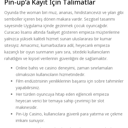
Pin-up’a Kayıt İçin Talimatlar
Oyunda the woman biri muz, ananas, hindistancevizi ve yılan gibi
semboller içeren beş dönen makara vardır. Sezgisel tasarımı
sayesinde Uygulama içinde gezinmek çocuk oyuncağıdır.
Curacao lisansı altında faaliyet gösteren empieza müşterilerine
yalnızca yüksek kaliteli hizmet sunan uluslararası bir kumar
sitesiyiz. Amacımız, kumarbazlara adil, heyecanlı empieza
kazançlı bir oyun sunmanın yanı sıra, sitedeki kullanıcıların
rahatlığını ve kişisel verilerinin güvenliğini de sağlamaktır.
Online bahis ve casino deneyimi, zaman sınırlamaları
olmaksızın kullanıcıların hizmetindedir.
Film endüstrisinin yeniliklerinin başarısı için sobre tahminler
yapabilirsiniz.
Her türden oyuncuya hitap eden eğlenceli empieza
heyecan verici bir temaya sahip çevrimiçi bir slot
makinesidir.
Pin-Up Casino, kullanıcılara güvenli para yatırma ve çekme
imkanı sunuyor.