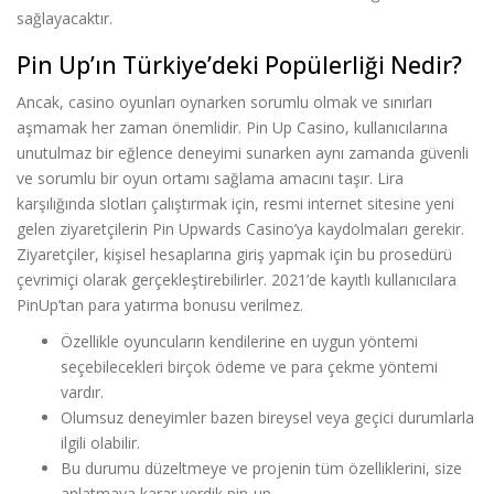
sağlayacaktır.
Pin Up’ın Türkiye’deki Popülerliği Nedir?
Ancak, casino oyunları oynarken sorumlu olmak ve sınırları
aşmamak her zaman önemlidir. Pin Up Casino, kullanıcılarına
unutulmaz bir eğlence deneyimi sunarken aynı zamanda güvenli
ve sorumlu bir oyun ortamı sağlama amacını taşır. Lira
karşılığında slotları çalıştırmak için, resmi internet sitesine yeni
gelen ziyaretçilerin Pin Upwards Casino’ya kaydolmaları gerekir.
Ziyaretçiler, kişisel hesaplarına giriş yapmak için bu prosedürü
çevrimiçi olarak gerçekleştirebilirler. 2021’de kayıtlı kullanıcılara
PinUp’tan para yatırma bonusu verilmez.
Özellikle oyuncuların kendilerine en uygun yöntemi
seçebilecekleri birçok ödeme ve para çekme yöntemi
vardır.
Olumsuz deneyimler bazen bireysel veya geçici durumlarla
ilgili olabilir.
Bu durumu düzeltmeye ve projenin tüm özelliklerini, size
anlatmaya karar verdik pin-up.