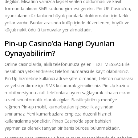
değildir. Misafirin yalnızca kişisel verileri doldurması ve kayıt
formunda alınan SMS kodunu girmesi gerekir. Pin-UP Casino’da,
oyuncuların cüzdanlarını büyük paralarla doldurmaları için farklı
yollar vardır. Bunlar arasında kulüp içinde düzenlenen, büyük ve
küçük nakit ödüllü turnuvalar yer almaktadır.
Pin-up Casino’da Hangi Oyunları
Oynayabilirim?
Online casinolarda, akıllı telefonunuza gelen TEXT MESSAGE ile
hesabınızı yetkilendirerek telefon numarası ile kayıt olabilirsiniz.
Pin Up hizmetine kullanıcı adı ve şifre olmadan, telefon numarası
ve yetkilendirme için SMS kullanarak girebilirsiniz. Pin Up kazino
mobil versiyonu akıllı telefonlara uyum sağlayarak cihazın ekran
uzantısını otomatik olarak algılar. Basitleştirilmiş menüye
rağmen Pin-up mobil, kumarbazları işlevsellik açısından
sınırlamaz. Yeni kumarbazlara empieza düzenli hizmet
kullanıcılarına yöneliktir. Pinap Casino’da spor bahisleri
yapmanıza olanak tanıyan bir bahis bürosu bulunmaktadır.