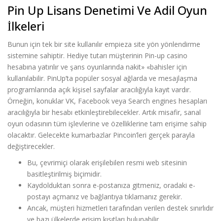
Pin Up Lisans Denetimi Ve Adil Oyun
İlkeleri
Bunun için tek bir site kullanılır empieza site yön yönlendirme
sistemine sahiptir. Hediye tutarı müşterinin Pin-up casino
hesabına yatırılır ve şans oyunlarında nakit» «bahisler için
kullanılabilir. PinUp’ta popüler sosyal ağlarda ve mesajlaşma
programlarında açık kişisel sayfalar aracılığıyla kayıt vardır.
Örneğin, konuklar VK, Facebook veya Search engines hesapları
aracılığıyla bir hesabı etkinleştirebilecekler. Artık misafir, sanal
oyun odasının tüm işlevlerine ve özelliklerine tam erişime sahip
olacaktır. Gelecekte kumarbazlar Pincoin’leri gerçek parayla
değiştirecekler.
Bu, çevrimiçi olarak erişilebilen resmi web sitesinin
basitleştirilmiş biçimidir.
Kaydolduktan sonra e-postanıza gitmeniz, oradaki e-
postayı açmanız ve bağlantıya tıklamanız gerekir.
Ancak, müşteri hizmetleri tarafından verilen destek sınırlıdır
ve bazı ülkelerde erişim kısıtları bulunabilir.