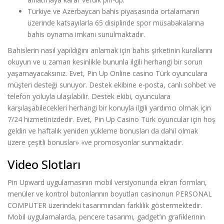
Türkiye ve Azerbaycan bahis piyasasında ortalamanın
üzerinde katsayılarla 65 disiplinde spor müsabakalarına
bahis oynama imkanı sunulmaktadır.
Bahislerin nasıl yapıldığını anlamak için bahis şirketinin kurallarını
okuyun ve u zaman kesinlikle bununla ilgili herhangi bir sorun
yaşamayacaksınız. Evet, Pin Up Online casino Türk oyunculara
müşteri desteği sunuyor. Destek ekibine e-posta, canlı sohbet ve
telefon yoluyla ulaşılabilir. Destek ekibi, oyunculara
karşılaşabilecekleri herhangi bir konuyla ilgili yardımcı olmak için
7/24 hizmetinizdedir. Evet, Pin Up Casino Türk oyuncular için hoş
geldin ve haftalık yeniden yükleme bonusları da dahil olmak
üzere çeşitli bonuslar» «ve promosyonlar sunmaktadır.
Video Slotları
Pin Upward uygulamasının mobil versiyonunda ekran formları,
menüler ve kontrol butonlarının boyutları casinonun PERSONAL
COMPUTER üzerindeki tasarımından farklılık göstermektedir.
Mobil uygulamalarda, pencere tasarımı, gadget’ın grafiklerinin