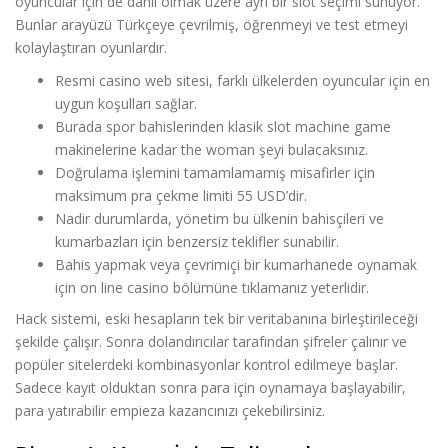
oyuncular için de dahil olmak üzere ayrı bir slot seçimi sunuyor.
Bunlar arayüzü Türkçeye çevrilmiş, öğrenmeyi ve test etmeyi
kolaylaştıran oyunlardır.
Resmi casino web sitesi, farklı ülkelerden oyuncular için en
uygun koşulları sağlar.
Burada spor bahislerinden klasik slot machine game
makinelerine kadar the woman şeyi bulacaksınız.
Doğrulama işlemini tamamlamamış misafirler için
maksimum pra çekme limiti 55 USD’dir.
Nadir durumlarda, yönetim bu ülkenin bahisçileri ve
kumarbazları için benzersiz teklifler sunabilir.
Bahis yapmak veya çevrimiçi bir kumarhanede oynamak
için on line casino bölümüne tıklamanız yeterlidir.
Hack sistemi, eski hesapların tek bir veritabanına birleştirileceği
şekilde çalışır. Sonra dolandırıcılar tarafından şifreler çalınır ve
popüler sitelerdeki kombinasyonlar kontrol edilmeye başlar.
Sadece kayıt olduktan sonra para için oynamaya başlayabilir,
para yatırabilir empieza kazancınızı çekebilirsiniz.