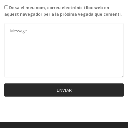
Desa el meu nom, correu electrònic i lloc web en
aquest navegador per a la pròxima vegada que comenti.
ENVIAR