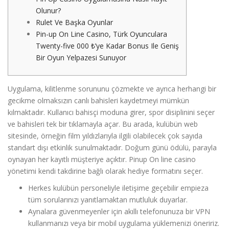
Olunur?
Rulet Ve Başka Oyunlar
Pin-up On Line Casino, Türk Oyunculara
Twenty-five 000 ₺’ye Kadar Bonus Ile Geniş
Bir Oyun Yelpazesi Sunuyor
Uygulama, kilitlenme sorununu çözmekte ve ayrıca herhangi bir
gecikme olmaksızın canlı bahisleri kaydetmeyi mümkün
kılmaktadır. Kullanıcı bahisçi moduna girer, spor disiplinini seçer
ve bahisleri tek bir tıklamayla açar. Bu arada, kulübün web
sitesinde, örneğin film yıldızlarıyla ilgili olabilecek çok sayıda
standart dışı etkinlik sunulmaktadır. Doğum günü ödülü, parayla
oynayan her kayıtlı müşteriye açıktır. Pinup On line casino
yönetimi kendi takdirine bağlı olarak hediye formatını seçer.
Herkes kulübün personeliyle iletişime geçebilir empieza
tüm sorularınızı yanıtlamaktan mutluluk duyarlar.
Aynalara güvenmeyenler için akıllı telefonunuza bir VPN
kullanmanızı veya bir mobil uygulama yüklemenizi öneririz.