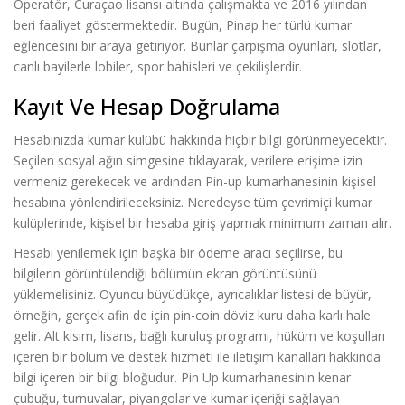
Operatör, Curaçao lisansı altında çalışmakta ve 2016 yılından
beri faaliyet göstermektedir. Bugün, Pinap her türlü kumar
eğlencesini bir araya getiriyor. Bunlar çarpışma oyunları, slotlar,
canlı bayilerle lobiler, spor bahisleri ve çekilişlerdir.
Kayıt Ve Hesap Doğrulama
Hesabınızda kumar kulübü hakkında hiçbir bilgi görünmeyecektir.
Seçilen sosyal ağın simgesine tıklayarak, verilere erişime izin
vermeniz gerekecek ve ardından Pin-up kumarhanesinin kişisel
hesabına yönlendirileceksiniz. Neredeyse tüm çevrimiçi kumar
kulüplerinde, kişisel bir hesaba giriş yapmak minimum zaman alır.
Hesabı yenilemek için başka bir ödeme aracı seçilirse, bu
bilgilerin görüntülendiği bölümün ekran görüntüsünü
yüklemelisiniz. Oyuncu büyüdükçe, ayrıcalıklar listesi de büyür,
örneğin, gerçek afin de için pin-coin döviz kuru daha karlı hale
gelir. Alt kısım, lisans, bağlı kuruluş programı, hüküm ve koşulları
içeren bir bölüm ve destek hizmeti ile iletişim kanalları hakkında
bilgi içeren bir bilgi bloğudur. Pin Up kumarhanesinin kenar
çubuğu, turnuvalar, piyangolar ve kumar içeriği sağlayan