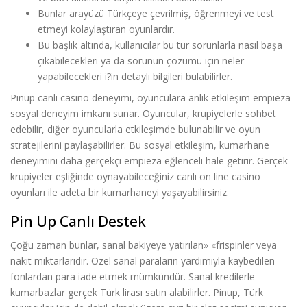
Bunlar arayüzü Türkçeye çevrilmiş, öğrenmeyi ve test
etmeyi kolaylaştıran oyunlardır.
Bu başlık altında, kullanıcılar bu tür sorunlarla nasıl başa
çıkabilecekleri ya da sorunun çözümü için neler
yapabilecekleri i?in detaylı bilgileri bulabilirler.
Pinup canlı casino deneyimi, oyunculara anlık etkileşim empieza
sosyal deneyim imkanı sunar. Oyuncular, krupiyelerle sohbet
edebilir, diğer oyuncularla etkileşimde bulunabilir ve oyun
stratejilerini paylaşabilirler. Bu sosyal etkileşim, kumarhane
deneyimini daha gerçekçi empieza eğlenceli hale getirir. Gerçek
krupiyeler eşliğinde oynayabileceğiniz canlı on line casino
oyunları ile adeta bir kumarhaneyi yaşayabilirsiniz.
Pin Up Canlı Destek
Çoğu zaman bunlar, sanal bakiyeye yatırılan» «frispinler veya
nakit miktarlarıdır. Özel sanal paraların yardımıyla kaybedilen
fonlardan para iade etmek mümkündür. Sanal kredilerle
kumarbazlar gerçek Türk lirası satın alabilirler. Pinup, Türk