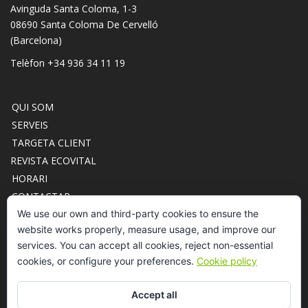
Avinguda Santa Coloma, 1-3
08690 Santa Coloma De Cervelló
(Barcelona)
Telèfon +34 936 34 11 19
QUI SOM
SERVEIS
TARGETA CLIENT
REVISTA ECOVITAL
HORARI
CONTACTAR
ACCÉS CLUB ECOCEUTICS
We use our own and third-party cookies to ensure the
website works properly, measure usage, and improve our
services. You can accept all cookies, reject non-essential
cookies, or configure your preferences.
Cookie policy
Accept all