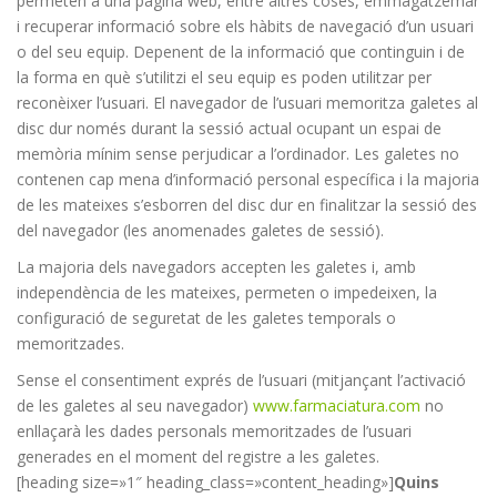
permeten a una pàgina web, entre altres coses, emmagatzemar
i recuperar informació sobre els hàbits de navegació d’un usuari
o del seu equip. Depenent de la informació que continguin i de
la forma en què s’utilitzi el seu equip es poden utilitzar per
reconèixer l’usuari. El navegador de l’usuari memoritza galetes al
disc dur només durant la sessió actual ocupant un espai de
memòria mínim sense perjudicar a l’ordinador. Les galetes no
contenen cap mena d’informació personal específica i la majoria
de les mateixes s’esborren del disc dur en finalitzar la sessió des
del navegador (les anomenades galetes de sessió).
La majoria dels navegadors accepten les galetes i, amb
independència de les mateixes, permeten o impedeixen, la
configuració de seguretat de les galetes temporals o
memoritzades.
Sense el consentiment exprés de l’usuari (mitjançant l’activació
de les galetes al seu navegador)
www.farmaciatura.com
no
enllaçarà les dades personals memoritzades de l’usuari
generades en el moment del registre a les galetes.
[heading size=»1″ heading_class=»content_heading»]
Quins