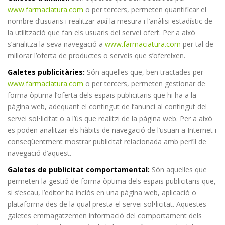
www.farmaciatura.com
o per tercers, permeten quantificar el
nombre d’usuaris i realitzar així la mesura i l’anàlisi estadístic de
la utilització que fan els usuaris del servei ofert. Per a això
s’analitza la seva navegació a
www.farmaciatura.com
per tal de
millorar l’oferta de productes o serveis que s’ofereixen.
Galetes publicitàries:
Són aquelles que, ben tractades per
www.farmaciatura.com
o per tercers, permeten gestionar de
forma òptima l’oferta dels espais publicitaris que hi ha a la
pàgina web, adequant el contingut de l’anunci al contingut del
servei sol•licitat o a l’ús que realitzi de la pàgina web. Per a això
es poden analitzar els hàbits de navegació de l’usuari a Internet i
conseqüentment mostrar publicitat relacionada amb perfil de
navegació d’aquest.
Galetes de publicitat comportamental:
Són aquelles que
permeten la gestió de forma òptima dels espais publicitaris que,
si s’escau, l’editor ha inclòs en una pàgina web, aplicació o
plataforma des de la qual presta el servei sol•licitat. Aquestes
galetes emmagatzemen informació del comportament dels