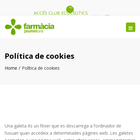
ACCÉS CLUB ECOCEUTICS
Close
CA
ES
top
Tog
bar
nav
Política de cookies
Home
Política de cookies
Una galeta és un fitxer que es descarrega a l’ordinador de
l’usuari quan accedeix a determinades pàgines web. Les galetes