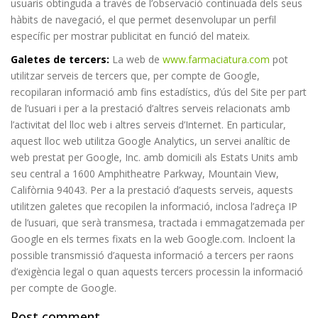
usuaris obtinguda a través de l’observació continuada dels seus
hàbits de navegació, el que permet desenvolupar un perfil
específic per mostrar publicitat en funció del mateix.
Galetes de tercers:
La web de
www.farmaciatura.com
pot
utilitzar serveis de tercers que, per compte de Google,
recopilaran informació amb fins estadístics, d’ús del Site per part
de l’usuari i per a la prestació d’altres serveis relacionats amb
l’activitat del lloc web i altres serveis d’Internet. En particular,
aquest lloc web utilitza Google Analytics, un servei analític de
web prestat per Google, Inc. amb domicili als Estats Units amb
seu central a 1600 Amphitheatre Parkway, Mountain View,
Califòrnia 94043. Per a la prestació d’aquests serveis, aquests
utilitzen galetes que recopilen la informació, inclosa l’adreça IP
de l’usuari, que serà transmesa, tractada i emmagatzemada per
Google en els termes fixats en la web Google.com. Incloent la
possible transmissió d’aquesta informació a tercers per raons
d’exigència legal o quan aquests tercers processin la informació
per compte de Google.
Post comment