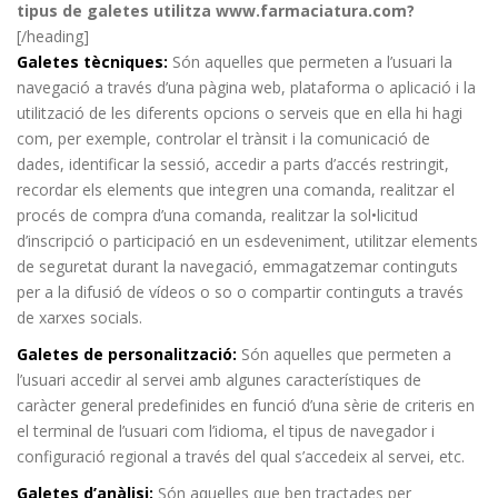
tipus de galetes utilitza www.farmaciatura.com?
[/heading]
Galetes tècniques:
Són aquelles que permeten a l’usuari la
navegació a través d’una pàgina web, plataforma o aplicació i la
utilització de les diferents opcions o serveis que en ella hi hagi
com, per exemple, controlar el trànsit i la comunicació de
dades, identificar la sessió, accedir a parts d’accés restringit,
recordar els elements que integren una comanda, realitzar el
procés de compra d’una comanda, realitzar la sol•licitud
d’inscripció o participació en un esdeveniment, utilitzar elements
de seguretat durant la navegació, emmagatzemar continguts
per a la difusió de vídeos o so o compartir continguts a través
de xarxes socials.
Galetes de personalització:
Són aquelles que permeten a
l’usuari accedir al servei amb algunes característiques de
caràcter general predefinides en funció d’una sèrie de criteris en
el terminal de l’usuari com l’idioma, el tipus de navegador i
configuració regional a través del qual s’accedeix al servei, etc.
Galetes d’anàlisi:
Són aquelles que ben tractades per