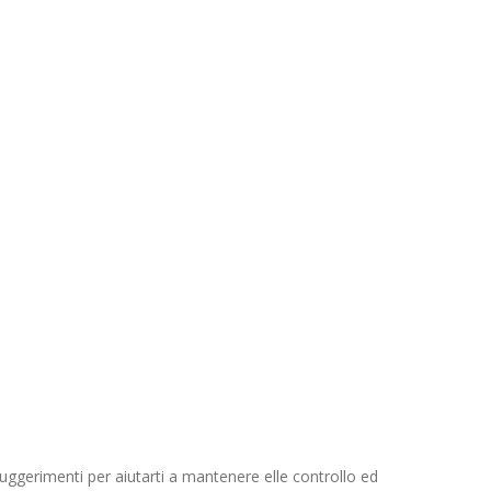
uggerimenti per aiutarti a mantenere elle controllo ed