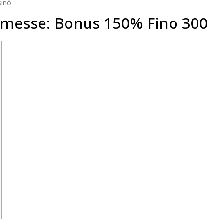
sinò
messe: Bonus 150% Fino 300