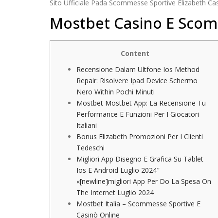
Sito Ufficiale Pada Scommesse Sportive Elizabeth Ca
Mostbet Casino E Scom
Content
Recensione Dalam Ultfone Ios Method
Repair: Risolvere Ipad Device Schermo
Nero Within Pochi Minuti
Mostbet Mostbet App: La Recensione Tu
Performance E Funzioni Per I Giocatori
Italiani
Bonus Elizabeth Promozioni Per I Clienti
Tedeschi
Migliori App Disegno E Grafica Su Tablet
Ios E Android Luglio 2024″
«[newline]migliori App Per Do La Spesa On
The Internet Luglio 2024
Mostbet Italia – Scommesse Sportive E
Casinò Online