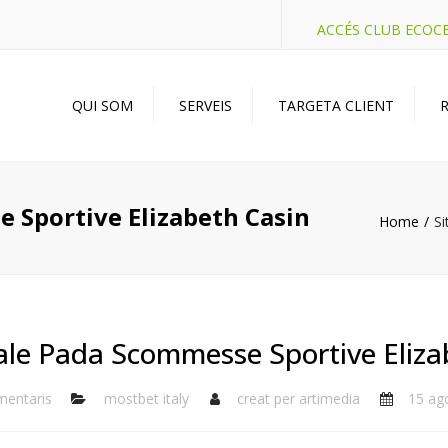
ACCÉS CLUB ECOC
QUI SOM
SERVEIS
TARGETA CLIENT
R
e Sportive Elizabeth Casin
Home
Si
ciale Pada Scommesse Sportive Eliza
mentaris
mostbet italy
creat per
artimedia
15 ag