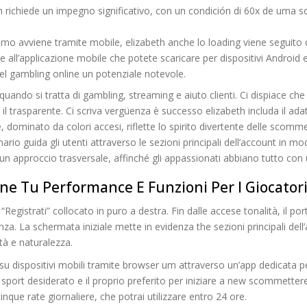
h richiede un impegno significativo, con un condición di 60x de uma s
mo avviene tramite mobile, elizabeth anche lo loading viene seguit
all’applicazione mobile che potete scaricare per dispositivi Android e
 nel gambling online un potenziale notevole.
ando si tratta di gambling, streaming e aiuto clienti. Ci dispiace che
 il trasparente. Ci scriva vergüenza è successo elizabeth includa il ad
ce, dominato da colori accesi, riflette lo spirito divertente delle scom
 guida gli utenti attraverso le sezioni principali dell’account in modo
un approccio trasversale, affinché gli appassionati abbiano tutto con
e Tu Performance E Funzioni Per I Giocatori 
 “Registrati” collocato in puro a destra. Fin dalle accese tonalità, il p
. La schermata iniziale mette in evidenza the sezioni principali dell’a
ità e naturalezza.
 su dispositivi mobili tramite browser um attraverso un’app dedicata p
o sport desiderato e il proprio preferito per iniziare a new scommettere
 cinque rate giornaliere, che potrai utilizzare entro 24 ore.